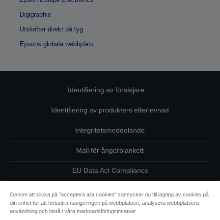
Digigraphie
Utskrifter direkt på tyg
Epsons globala webbplats
Identifiering av försäljare
Identifiering av produkters efterlevnad
Integritetsmeddelande
Mall för ångerblankett
EU Data Act Compliance
Kontakta oss angående dina uppgifter
Genom att klicka på "acceptera alla cookies" samtycker du till lagring av cookies på
din enhet för att förbättra navigeringen på webbplatsen, analysera webbplatsens
Information om cookies
användning och bistå i våra marknadsföringsinsatser.