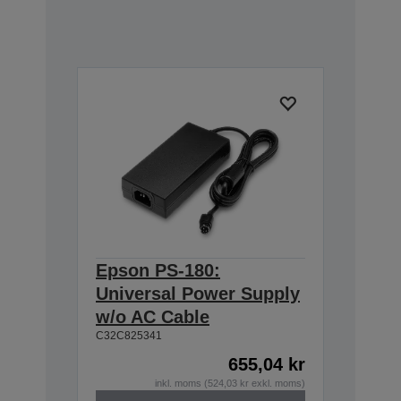
Epson PS-180:
Universal Power Supply
w/o AC Cable
C32C825341
655,04 kr
inkl. moms (524,03 kr exkl. moms)