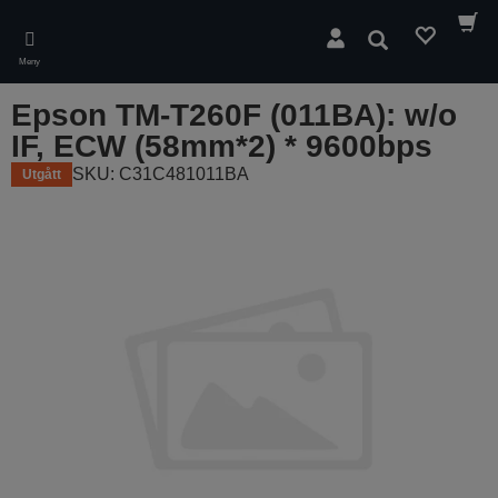
Skip
to
Sök
main
Meny
content
Epson TM-T260F (011BA): w/o
IF, ECW (58mm*2) * 9600bps
SKU: C31C481011BA
Utgått