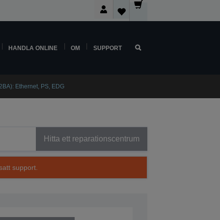
HANDLA ONLINE
OM
SUPPORT
BA): Ethernet, PS, EDG
Hitta ett reparationscentrum
satt support.