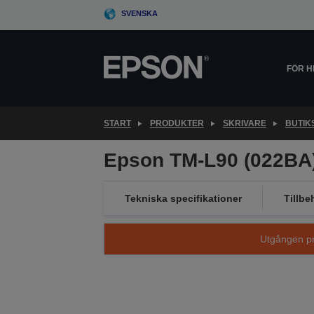
Skip
SVENSKA
to
main
content
FÖR 
START
PRODUKTER
SKRIVARE
BUTIK
Epson TM-L90 (022BA)
Tekniska specifikationer
Tillbe
Utgången pro