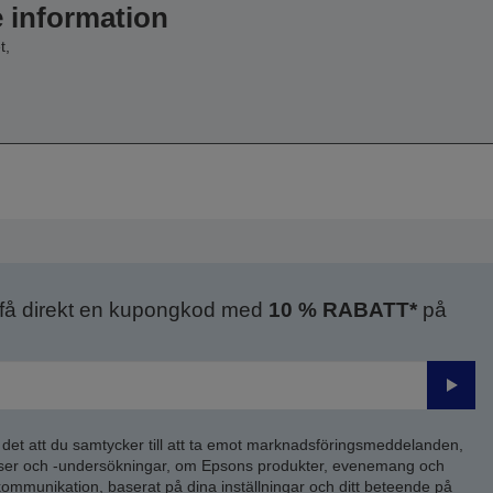
e information
t,
 få direkt en kupongkod med
10 % RABATT*
på
Skick
 det att du samtycker till att ta emot marknadsföringsmeddelanden,
yser och -undersökningar, om Epsons produkter, evenemang och
 kommunikation, baserat på dina inställningar och ditt beteende på