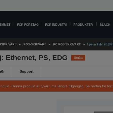
HEMMET
FÖR FÖRETAG
FÖR INDUSTRI
PRODUKTER
BLÄCK
SSKRIVARE
POS-SKRIVARE
PC POS SKRIVARE
Epson TM-L90 (022
: Ethernet, PS, EDG
Utgått
hör
Support
dukt -Denna produkt är tyvärr inte längre tillgänglig. Se nedan för fort
SKU: C31C414022BA