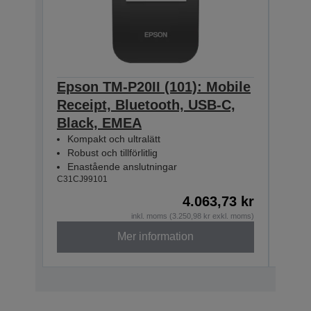
Epson TM-P20II (101): Mobile
Epso
Receipt, Bluetooth, USB-C,
Rece
Black, EMEA
WE/
Kompakt och ultralätt
Kom
Robust och tillförlitlig
Robu
Enastående anslutningar
Ena
C31CJ99101
C31CJ
4.063,73 kr
inkl. moms (3.250,98 kr exkl. moms)
Mer information