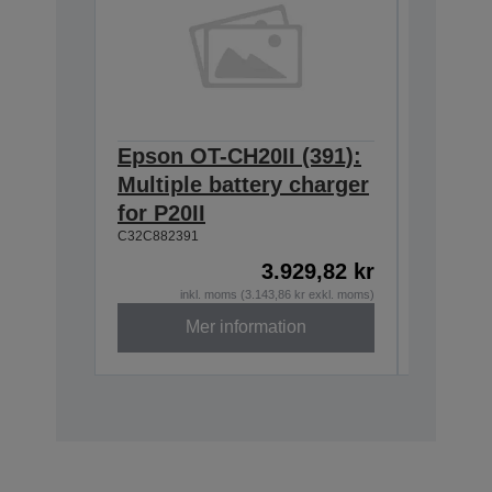
Epson OT-CH20II (391):
Epson 
Multiple battery charger
Single
for P20II
for OT
C32C882391
C32C8823
3.929,82 kr
inkl. moms (3.143,86 kr exkl. moms)
i
Mer information