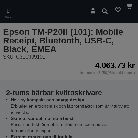
Skip
to
Sök
main
Meny
content
Epson TM-P20II (101): Mobile
Receipt, Bluetooth, USB-C,
Black, EMEA
SKU: C31CJ99101
4.063,73 kr
inkl. moms (3.250,98 kr exkl. moms)
2-tums bärbar kvittoskrivare
Helt ny kompakt och snygg design
Erbjuder en ergonomisk och lätt formfaktor som är intuitiv att
använda.
Skriv ut var och när som helst
Passar perfekt för mobila miljöer som exempelvis
fordonstillämpningar.
Extremt robust och tillförlitlig