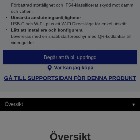
Förbättrad stöttålighet och IP54-klassificerat skydd mot damm
och vatten.
Utmärkta anslutningsmöjligheter
USB-C och W-Fi, plus ett W-Fi Direct-läge för enkel utskrift.
Lätt att installera och konfigurera
Levereras med en snabbstartbroschyr med QR-kodlänkar till
videoguider.
Begär att få bli uppringd
Var kan jag köpa
GÅ TILL SUPPORTSIDAN FÖR DENNA PRODUKT
Översikt
Översikt