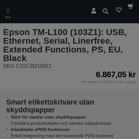
Skip
to
Sök
main
Meny
content
Epson TM-L100 (103Z1): USB,
Ethernet, Serial, Linerfree,
Extended Functions, PS, EU,
Black
SKU: C31CJ52103Z1
6.867,05 kr
inkl. moms (5.493,64 kr exkl. moms)
Smart etikettskrivare utan
skyddspapper
Stöd för medier utan skyddspapper
Förbättra produktiviteten och minska miljöpåverkan
Inbäddade ePOS-funktioner
Enkel integrering med det nuvarande POS-systemet