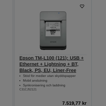
Epson TM-L100 (121): USB +
Eps
Ethernet + Lightning + BT,
Ethe
Black, PS, EU, Liner-Free
PS, 
Stöd för medier utan skyddspapper
Stö
Mobil anslutning
Mob
Synkronisering och laddning
Syn
C31CJ52121
C31CJ
7.519,77 kr