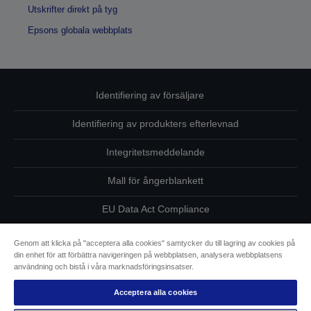
Utskrifter direkt på tyg
Epsons globala webbplats
Identifiering av försäljare
Identifiering av produkters efterlevnad
Integritetsmeddelande
Mall för ångerblankett
EU Data Act Compliance
Kontakta oss angående dina uppgifter
Genom att klicka på "acceptera alla cookies" samtycker du till lagring av cookies på
din enhet för att förbättra navigeringen på webbplatsen, analysera webbplatsens
Information om cookies
användning och bistå i våra marknadsföringsinsatser.
Acceptera alla cookies
Epsons åtagande avseende tillgänglighet