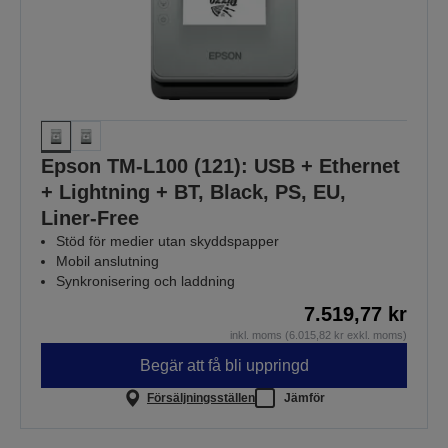
Epson TM-L100 (121): USB + Ethernet
+ Lightning + BT, Black, PS, EU,
Liner-Free
Stöd för medier utan skyddspapper
Mobil anslutning
Synkronisering och laddning
7.519,77 kr
inkl. moms (6.015,82 kr exkl. moms)
Begär att få bli uppringd
Försäljningsställen
Jämför