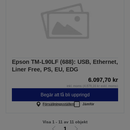
Epson TM-L90LF (688): USB, Ethernet,
Liner Free, PS, EU, EDG
6.097,70 kr
inkl. moms (4.878,16 kr exkl. moms)
Begär att få bli uppringd
Försäljningsställen
Jämför
Visa 1 - 11 av 11 objekt
1