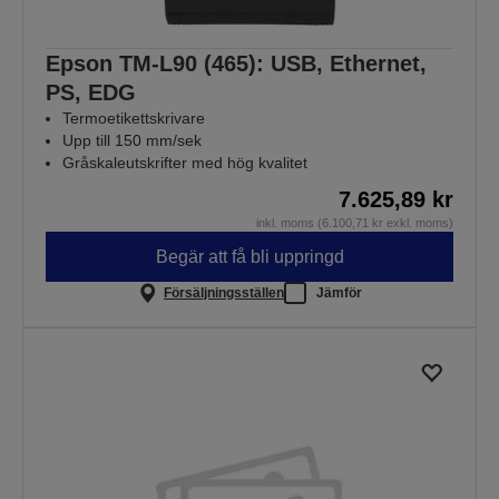
Epson TM-L90 (465): USB, Ethernet,
PS, EDG
Termoetikettskrivare
Upp till 150 mm/sek
Gråskaleutskrifter med hög kvalitet
7.625,89 kr
inkl. moms (6.100,71 kr exkl. moms)
Begär att få bli uppringd
Försäljningsställen
Jämför