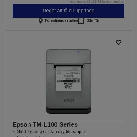
inkl. moms (6.100,71 kr exkl. moms)
Begär att få bli uppringd
Försäljningsställen
Jämför
Epson TM-L100 Series
Stöd för medier utan skyddspapper