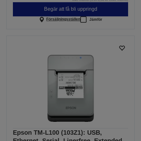
Begär att få bli uppringd
Försäljningsställen
Jämför
Epson TM-L100 (103Z1): USB,
Ethernet, Serial, Linerfree, Extended