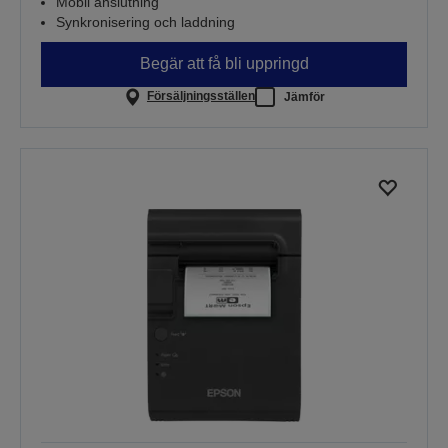
Mobil anslutning
Synkronisering och laddning
Begär att få bli uppringd
Försäljningsställen
Jämför