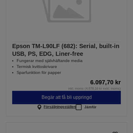
Epson TM-L90LF (682): Serial, built-in
USB, PS, EDG, Liner-free
Fungerar med självhäftande media
Termisk kvittoskrivare
Sparfunktion för papper
6.097,70 kr
inkl. moms (4.878,16 kr exkl. moms)
Begär att få bli uppringd
Försäljningsställen
Jämför