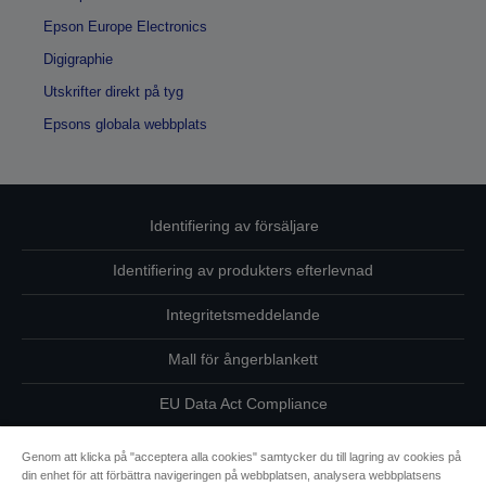
Epson Europe Electronics
Digigraphie
Utskrifter direkt på tyg
Epsons globala webbplats
Identifiering av försäljare
Identifiering av produkters efterlevnad
Integritetsmeddelande
Mall för ångerblankett
EU Data Act Compliance
Kontakta oss angående dina uppgifter
Genom att klicka på "acceptera alla cookies" samtycker du till lagring av cookies på
din enhet för att förbättra navigeringen på webbplatsen, analysera webbplatsens