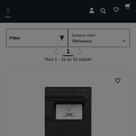
Skip
to
Sök
main
Meny
content
Sortera efter:
Filter
1
Gå
Gå
Visa 1 - 11 av 11 objekt
till
till
föregående
nästa
sida
sida