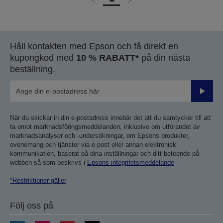
Gå
Gå
till
till
föregående
nästa
sida
sida
Håll kontakten med Epson och få direkt en
kupongkod med
10 % RABATT*
på din nästa
beställning.
Skicka
När du skickar in din e-postadress innebär det att du samtycker till att
ta emot marknadsföringsmeddelanden, inklusive om utförandet av
marknadsanalyser och -undersökningar, om Epsons produkter,
evenemang och tjänster via e-post eller annan elektronisk
kommunikation, baserat på dina inställningar och ditt beteende på
webben så som beskrivs i
Epsons integritetsmeddelande
*Restriktioner gäller
Följ oss på