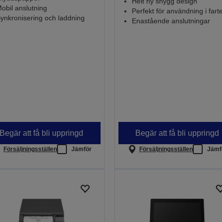
Helt ny snygg design
obil anslutning
Perfekt för användning i fart
ynkronisering och laddning
Enastående anslutningar
Begär att få bli uppringd
Begär att få bli uppringd
Försäljningsställen
Jämför
Försäljningsställen
Jämf