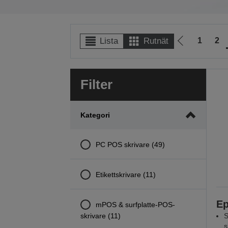
1
2
Lista
Rutnät
Gå
till
föregående
Filter
sida
Kategori
PC POS skrivare (49)
Etikettskrivare (11)
Ep
mPOS & surfplatte-POS-
skrivare (11)
S
s