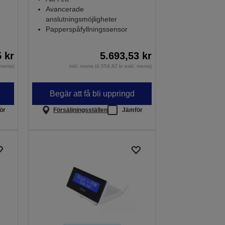
Avancerade
anslutningsmöjligheter
Papperspåfyllningssensor
5 kr
5.693,53 kr
. moms)
inkl. moms (4.554,82 kr exkl. moms)
Begär att få bli uppringd
ör
Försäljningsställen
Jämför