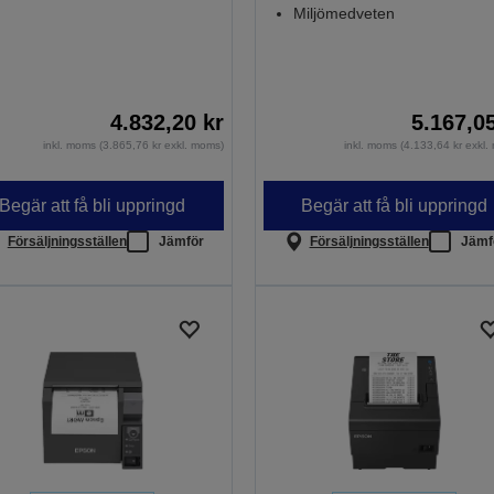
Miljömedveten
4.832,20 kr
5.167,0
inkl. moms (3.865,76 kr exkl. moms)
inkl. moms (4.133,64 kr exkl
Begär att få bli uppringd
Begär att få bli uppringd
Försäljningsställen
Jämför
Försäljningsställen
Jämf