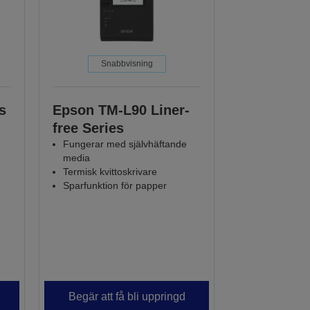
Snabbvisning
s
Epson TM-L90 Liner-
free Series
Fungerar med självhäftande
media
Termisk kvittoskrivare
Sparfunktion för papper
Begär att få bli uppringd