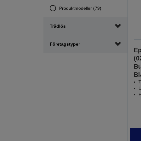
Produktmodeller (79)
Trådlös
Företagstyper
Ep
(0
Bu
Bl
T
U
F