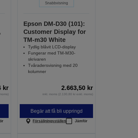
Snabbvisning
Epson DM-D30 (101):
,
Customer Display for
TM-m30 White
Tydlig blåvit LCD-display
Fungerar med TM-M30-
skrivaren
Tvåradersvisning med 20
kolumner
4 kr
2.663,50 kr
. moms)
inkl. moms (2.130,80 kr exkl. moms)
Begär att få bli uppringd
ör
Försäljningsställen
Jämför