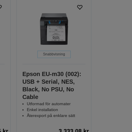
Snabbvisning
Epson EU-m30 (002):
USB + Serial, NES,
Black, No PSU, No
Cable
Utformad för automater
Enkel installation
Återexport på enklare sätt
5 kr
3.333,08 kr