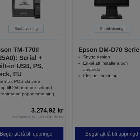
Snabbvisning
Snabbvisning
son TM-T70II
Epson DM-D70 Serie
25A0): Serial +
Snygg design
Enkel att installera och
ilt-in USB, PS,
använda
ack, EU
Flexibel inriktning
ermisk POS-skrivare
pp till 250 mm per sekund
rontmatad pappersmatning
3.274,92 kr
inkl. moms (2.619,94 kr exkl. moms)
Begär att få bli uppringd
Begär att få bli uppringd