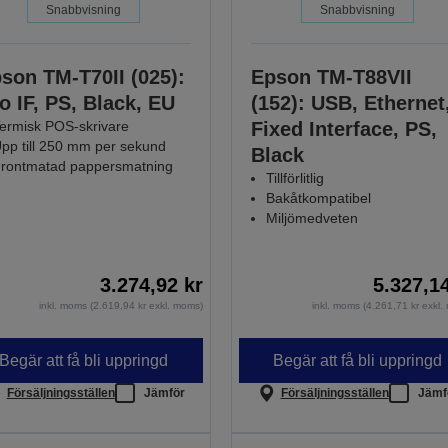
Snabbvisning
Snabbvisning
son TM-T70II (025):
Epson TM-T88VII
o IF, PS, Black, EU
(152): USB, Ethernet
ermisk POS-skrivare
Fixed Interface, PS,
pp till 250 mm per sekund
Black
rontmatad pappersmatning
Tillförlitlig
Bakåtkompatibel
Miljömedveten
3.274,92 kr
5.327,1
inkl. moms (2.619,94 kr exkl. moms)
inkl. moms (4.261,71 kr exkl
Begär att få bli uppringd
Begär att få bli uppringd
Försäljningsställen
Jämför
Försäljningsställen
Jämf