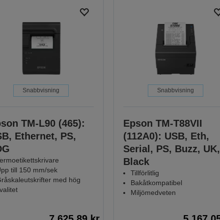
Snabbvisning
Snabbvisning
son TM-L90 (465):
Epson TM-T88VII
B, Ethernet, PS,
(112A0): USB, Eth,
DG
Serial, PS, Buzz, UK,
ermoetikettskrivare
Black
pp till 150 mm/sek
Tillförlitlig
råskaleutskrifter med hög
Bakåtkompatibel
valitet
Miljömedveten
7.625,89 kr
5.167,0