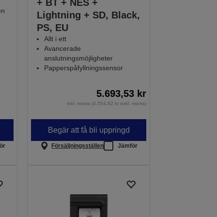
+ BT + NES +
en
Lightning + SD, Black,
PS, EU
Allt i ett
Avancerade
anslutningsmöjligheter
Papperspåfyllningssensor
5.693,53 kr
inkl. moms (4.554,82 kr exkl. moms)
Begär att få bli uppringd
ör
Försäljningsställen
Jämför