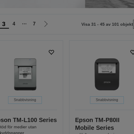
3
4
⋯
7
Visa 31 - 45 av 101 objekt
Gå
till
nästa
sida
Snabbvisning
Snabbvisning
son TM-L100 Series
Epson TM-P80II
töd för medier utan
Mobile Series
kyddspapper