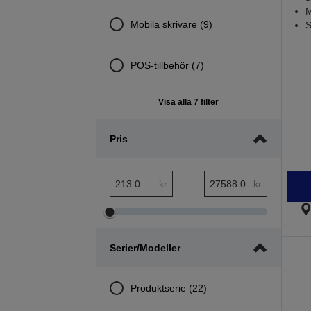
M
Mobila skrivare (9)
S
POS-tillbehör (7)
Visa alla 7 filter
Pris
pris minsta intervall
pris största intervall
kr
kr
Justera
Justera
pris
pris
Serier/modeller
minsta
största
intervall
intervall
Produktserie (22)