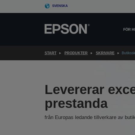
Skip
SVENSKA
to
main
content
FÖR 
START
PRODUKTER
SKRIVARE
Butikssk
Levererar exce
prestanda
från Europas ledande tillverkare av buti