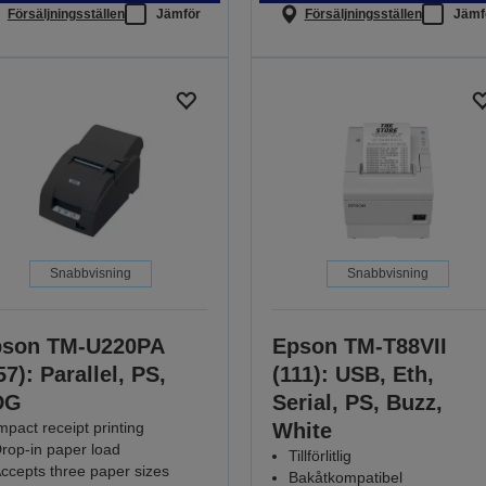
Försäljningsställen
Jämför
Försäljningsställen
Jämf
Snabbvisning
Snabbvisning
pson TM-U220PA
Epson TM-T88VII
57): Parallel, PS,
(111): USB, Eth,
DG
Serial, PS, Buzz,
mpact receipt printing
White
rop-in paper load
Tillförlitlig
ccepts three paper sizes
Bakåtkompatibel