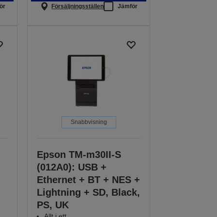
ör
Försäljningsställen
Jämför
Snabbvisning
Epson TM-m30II-S
(012A0): USB +
Ethernet + BT + NES +
Lightning + SD, Black,
PS, UK
Allt i ett