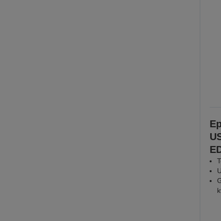
Ep
US
E
T
U
G
k