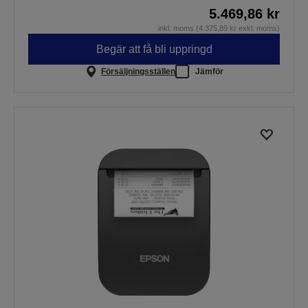
5.469,86 kr
inkl. moms (4.375,89 kr exkl. moms)
Begär att få bli uppringd
Försäljningsställen
Jämför