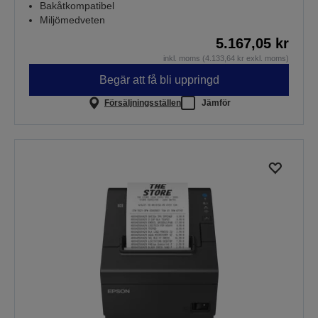
Bakåtkompatibel
Miljömedveten
5.167,05 kr
inkl. moms (4.133,64 kr exkl. moms)
Begär att få bli uppringd
Försäljningsställen
Jämför