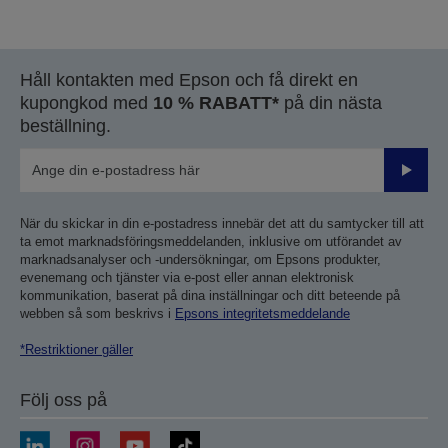
till
till
föregående
nästa
sida
sida
Håll kontakten med Epson och få direkt en
kupongkod med
10 % RABATT*
på din nästa
beställning.
Skicka
När du skickar in din e-postadress innebär det att du samtycker till att
ta emot marknadsföringsmeddelanden, inklusive om utförandet av
marknadsanalyser och -undersökningar, om Epsons produkter,
evenemang och tjänster via e-post eller annan elektronisk
kommunikation, baserat på dina inställningar och ditt beteende på
webben så som beskrivs i
Epsons integritetsmeddelande
*Restriktioner gäller
Följ oss på