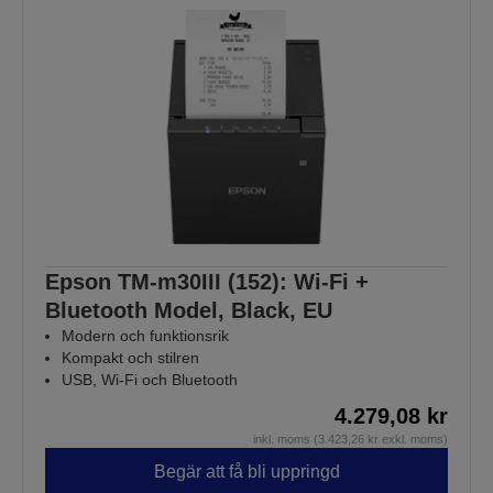
Epson TM-m30III (152): Wi-Fi +
Bluetooth Model, Black, EU
Modern och funktionsrik
Kompakt och stilren
USB, Wi-Fi och Bluetooth
4.279,08 kr
inkl. moms (3.423,26 kr exkl. moms)
Begär att få bli uppringd