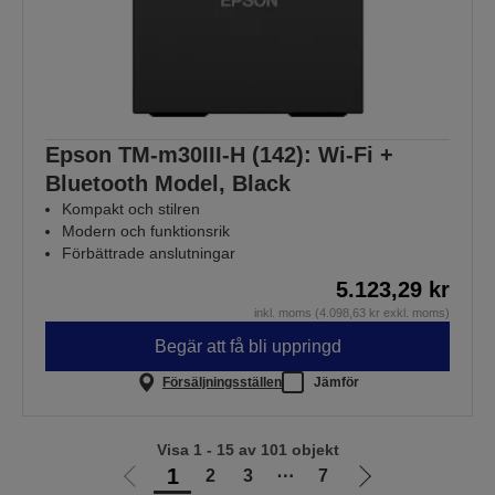
Epson TM-m30III-H (142): Wi-Fi +
Bluetooth Model, Black
Kompakt och stilren
Modern och funktionsrik
Förbättrade anslutningar
5.123,29 kr
inkl. moms (4.098,63 kr exkl. moms)
Begär att få bli uppringd
Försäljningsställen
Jämför
Visa 1 - 15 av 101 objekt
1
2
3
⋯
7
Gå
Gå