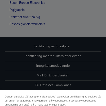
Epson Europe Electronics
Digigraphie
Utskrifter direkt på tyg
Epsons globala webbplats
Identifiering av försäljare
Identifiering av produkters efterlevnad
Integritetsmeddelande
Mall för ångerblankett
EU Data Act Compliance
Kontakta oss angående dina uppgifter
Genom att klicka på "acceptera alla cookies" samtycker du till lagring av cookies på
din enhet för att förbättra navigeringen på webbplatsen, analysera webbplatsens
Information om cookies
användning och bistå i våra marknadsföringsinsatser.