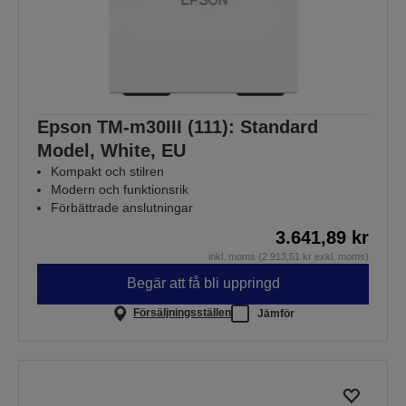
Epson TM-m30III (111): Standard
Model, White, EU
Kompakt och stilren
Modern och funktionsrik
Förbättrade anslutningar
3.641,89 kr
inkl. moms (2.913,51 kr exkl. moms)
Begär att få bli uppringd
Försäljningsställen
Jämför