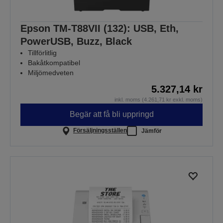
Epson TM-T88VII (132): USB, Eth,
PowerUSB, Buzz, Black
Tillförlitlig
Bakåtkompatibel
Miljömedveten
5.327,14 kr
inkl. moms (4.261,71 kr exkl. moms)
Begär att få bli uppringd
Försäljningsställen
Jämför