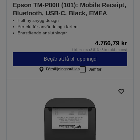
Epson TM-P80II (101): Mobile Receipt,
Bluetooth, USB-C, Black, EMEA
Helt ny snygg design
Perfekt för användning i farten
Enastående anslutningar
4.766,79 kr
inkl. moms (3.813,43 kr exkl. moms)
Begär att få bli uppringd
Försäljningsställen
Jämför