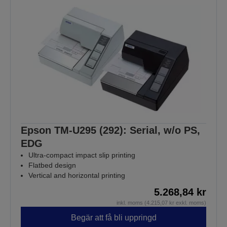
Epson TM-U295 (292): Serial, w/o PS,
EDG
Ultra-compact impact slip printing
Flatbed design
Vertical and horizontal printing
5.268,84 kr
inkl. moms (4.215,07 kr exkl. moms)
Begär att få bli uppringd