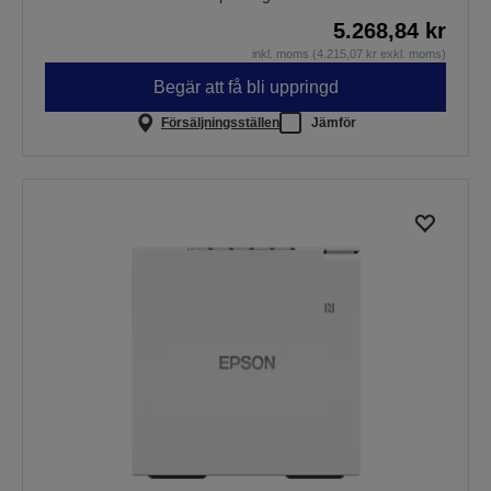
5.268,84 kr
inkl. moms (4.215,07 kr exkl. moms)
Begär att få bli uppringd
Försäljningsställen
Jämför