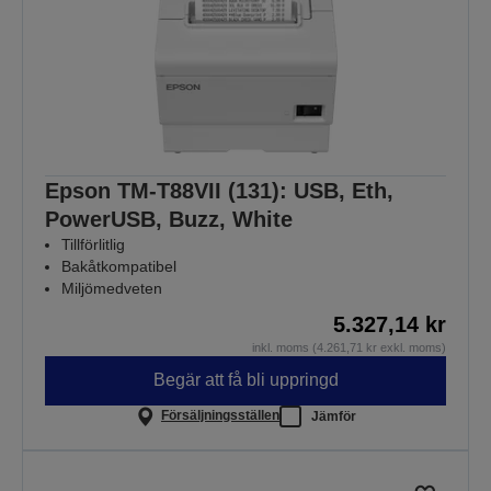
Epson TM-T88VII (131): USB, Eth,
PowerUSB, Buzz, White
Tillförlitlig
Bakåtkompatibel
Miljömedveten
5.327,14 kr
inkl. moms (4.261,71 kr exkl. moms)
Begär att få bli uppringd
Försäljningsställen
Jämför