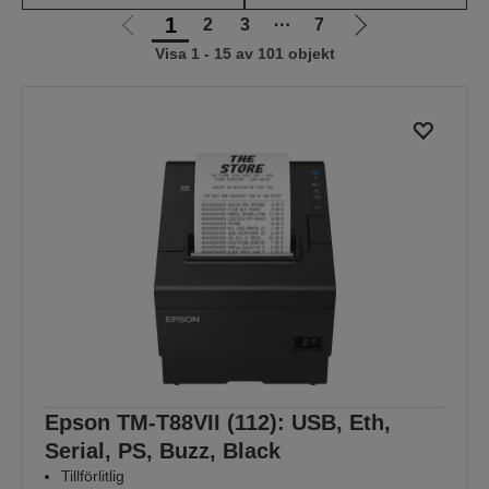
1
2
3
⋯
7
Gå
Gå
Visa 1 - 15 av 101 objekt
till
till
föregående
nästa
sida
sida
Epson TM-T88VII (112): USB, Eth,
Serial, PS, Buzz, Black
Tillförlitlig