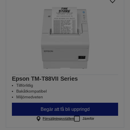
Epson TM-T88VII Series
Tillförlitlig
Bakåtkompatibel
Miljömedveten
Begär att få bli uppringd
Försäljningsställen
Jämför