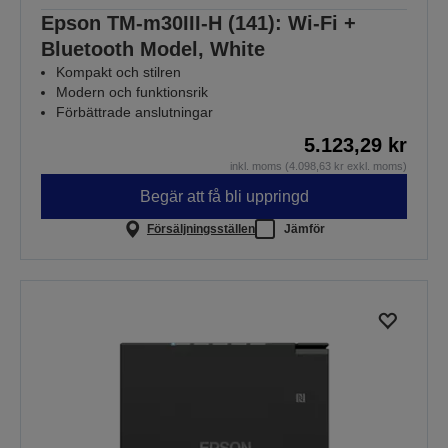
Epson TM-m30III-H (141): Wi-Fi +
Bluetooth Model, White
Kompakt och stilren
Modern och funktionsrik
Förbättrade anslutningar
5.123,29 kr
inkl. moms (4.098,63 kr exkl. moms)
Begär att få bli uppringd
Försäljningsställen
Jämför