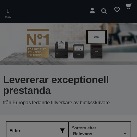
Skip
to
Sök
main
Meny
content
Levererar exceptionell
prestanda
från Europas ledande tillverkare av butiksskrivare
Sortera efter:
Filter