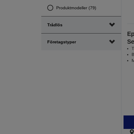
Produktmodeller (79)
Trådlös
Ep
Se
Företagstyper
T
B
M