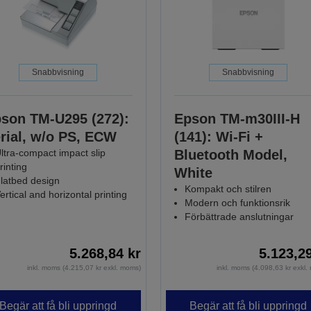
Snabbvisning
Snabbvisning
son TM-U295 (272):
Epson TM-m30III-H
rial, w/o PS, ECW
(141): Wi-Fi +
ltra-compact impact slip
Bluetooth Model,
rinting
White
latbed design
Kompakt och stilren
ertical and horizontal printing
Modern och funktionsrik
Förbättrade anslutningar
5.268,84 kr
5.123,2
inkl. moms (4.215,07 kr exkl. moms)
inkl. moms (4.098,63 kr exkl
Begär att få bli uppringd
Begär att få bli uppringd