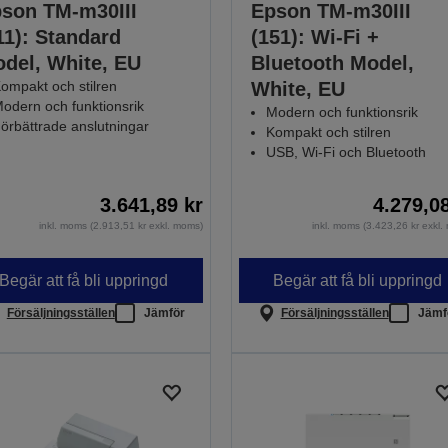
son TM-m30III
Epson TM-m30III
11): Standard
(151): Wi-Fi +
del, White, EU
Bluetooth Model,
ompakt och stilren
White, EU
odern och funktionsrik
Modern och funktionsrik
örbättrade anslutningar
Kompakt och stilren
USB, Wi-Fi och Bluetooth
3.641,89 kr
4.279,0
inkl. moms (2.913,51 kr exkl. moms)
inkl. moms (3.423,26 kr exkl
Begär att få bli uppringd
Begär att få bli uppringd
Försäljningsställen
Jämför
Försäljningsställen
Jämf