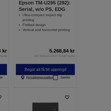
Epson TM-U295 (292):
Serial, w/o PS, EDG
Ultra-compact impact slip
printing
Flatbed design
Vertical and horizontal printing
8 kr
5.268,84 kr
. moms)
inkl. moms (4.215,07 kr exkl. moms)
Begär att få bli uppringd
ör
Försäljningsställen
Jämför