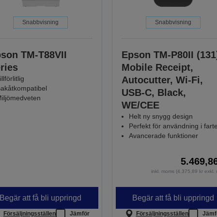
Snabbvisning
Snabbvisning
son TM-T88VII
Epson TM-P80II (131
ries
Mobile Receipt,
illförlitlig
Autocutter, Wi-Fi,
akåtkompatibel
USB-C, Black,
iljömedveten
WE/CEE
Helt ny snygg design
Perfekt för användning i fart
Avancerade funktioner
5.469,8
inkl. moms (4.375,89 kr exkl
Begär att få bli uppringd
Begär att få bli uppringd
Försäljningsställen
Jämför
Försäljningsställen
Jämf