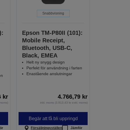
Snabbvisning
):
Epson TM-P80II (101):
Mobile Receipt,
Bluetooth, USB-C,
Black, EMEA
Helt ny snygg design
Perfekt för användning i farten
Enastående anslutningar
en
6 kr
4.766,79 kr
. moms)
inkl. moms (3.813,43 kr exkl. moms)
Begär att få bli uppringd
ör
Försäljningsställen
Jämför