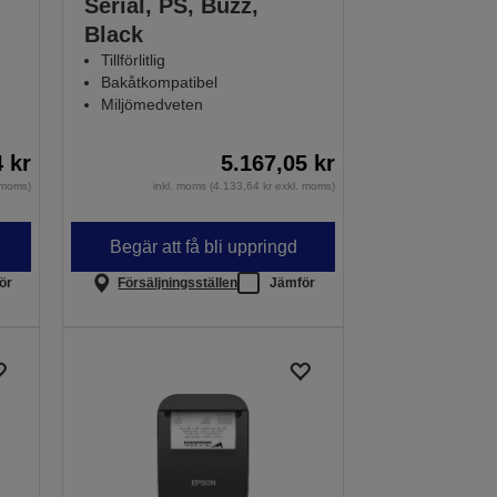
Serial, PS, Buzz,
Black
Tillförlitlig
Bakåtkompatibel
Miljömedveten
4 kr
5.167,05 kr
. moms)
inkl. moms (4.133,64 kr exkl. moms)
Begär att få bli uppringd
ör
Försäljningsställen
Jämför