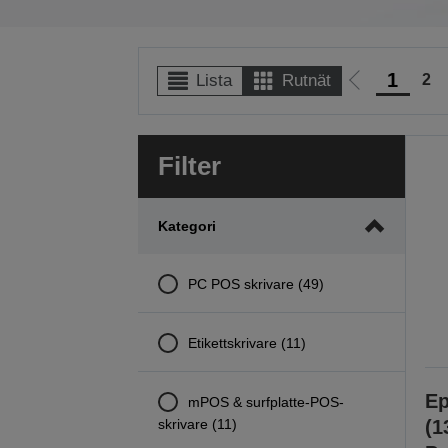
1
2
Lista
Rutnät
Gå
till
föregående
Filter
sida
Kategori
PC POS skrivare (49)
Etikettskrivare (11)
Ep
mPOS & surfplatte-POS-
skrivare (11)
(1