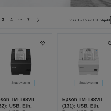
3
4
⋯
7
Visa 1 - 15 av 101 objekt
Gå
till
nästa
sida
Snabbvisning
Snabbvisning
son TM-T88VII
Epson TM-T88VII
32): USB, Eth,
(131): USB, Eth,