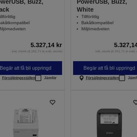
werUSB, Buzz,
PowerUSB, Buzz,
ack
White
illförlitlig
Tillförlitlig
akåtkompatibel
Bakåtkompatibel
iljömedveten
Miljömedveten
5.327,14 kr
5.327,1
inkl. moms (4.261,71 kr exkl. moms)
inkl. moms (4.261,71 kr exkl
Begär att få bli uppringd
Begär att få bli uppringd
Försäljningsställen
Jämför
Försäljningsställen
Jämf