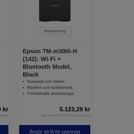
Snabbvisning
Epson TM-m30III-H
(142): Wi-Fi +
Bluetooth Model,
Black
Kompakt och stilren
Modern och funktionsrik
Förbättrade anslutningar
9 kr
5.123,29 kr
. moms)
inkl. moms (4.098,63 kr exkl. moms)
Begär att få bli uppringd