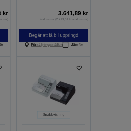
8 kr
3.641,89 kr
. moms)
inkl. moms (2.913,51 kr exkl. moms)
Begär att få bli uppringd
ör
Försäljningsställen
Jämför
Snabbvisning