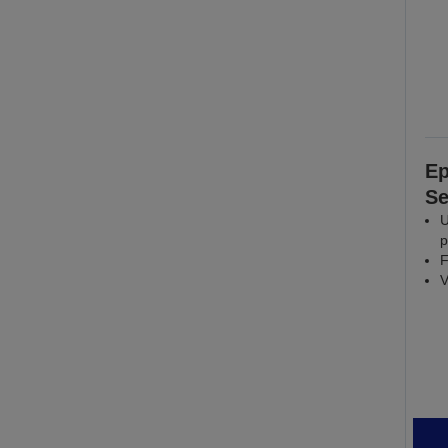
Ep
Se
U
p
F
V