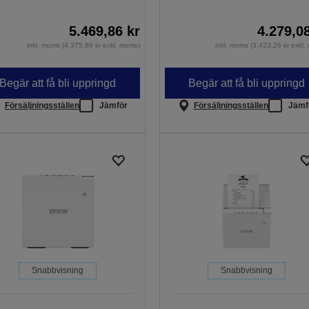
5.469,86 kr
4.279,0
inkl. moms (4.375,89 kr exkl. moms)
inkl. moms (3.423,26 kr exkl
Begär att få bli uppringd
Begär att få bli uppringd
Försäljningsställen
Jämför
Försäljningsställen
Jämf
Snabbvisning
Snabbvisning