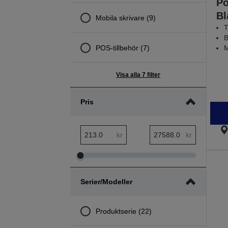
Po
Bl
Mobila skrivare (9)
T
B
POS-tillbehör (7)
M
Visa alla 7 filter
Pris
pris minsta intervall
pris största intervall
kr
kr
Justera
Justera
pris
pris
Serier/modeller
minsta
största
intervall
intervall
Produktserie (22)