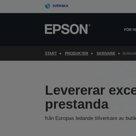
Skip
SVENSKA
to
main
content
FÖR 
START
PRODUKTER
SKRIVARE
Butikssk
Levererar exce
prestanda
från Europas ledande tillverkare av buti