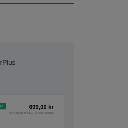
rPlus
699,00 kr
ger
inkl. moms (559,20 kr exkl. moms)