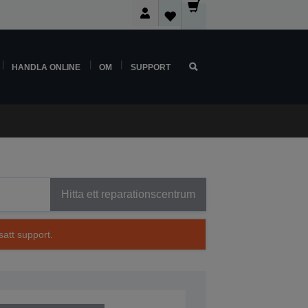
HANDLA ONLINE
OM
SUPPORT
Hitta ett reparationscentrum
satt support.