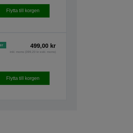
Flytta till korgen
499,00 kr
ger
inkl. moms (399,20 kr exkl. moms)
Flytta till korgen