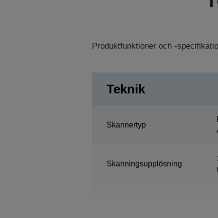
Produktfunktioner och -specifikat
Teknik
Skannertyp
Skanningsupplösning
ADF Minimum Document
Size