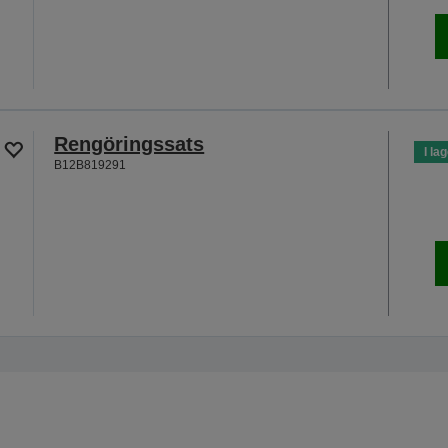
Rengöringssats
I la
B12B819291