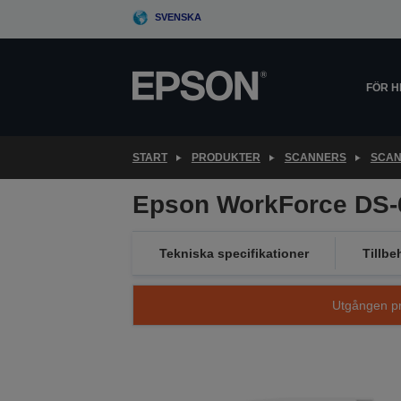
Skip
SVENSKA
to
main
content
FÖR 
START
PRODUKTER
SCANNERS
SCAN
Epson WorkForce DS
Tekniska specifikationer
Tillbe
Utgången pro