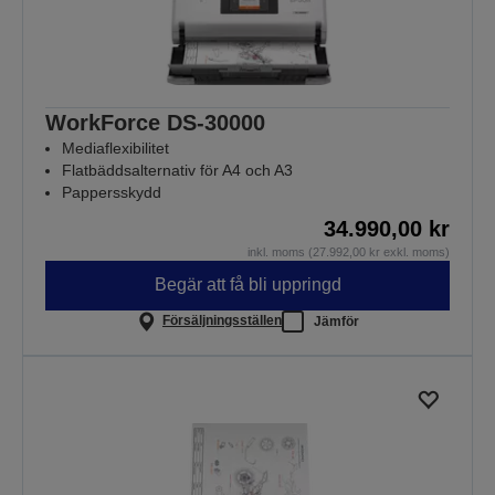
WorkForce DS-30000
Mediaflexibilitet
Flatbäddsalternativ för A4 och A3
Pappersskydd
34.990,00 kr
inkl. moms (27.992,00 kr exkl. moms)
Begär att få bli uppringd
Försäljningsställen
Jämför