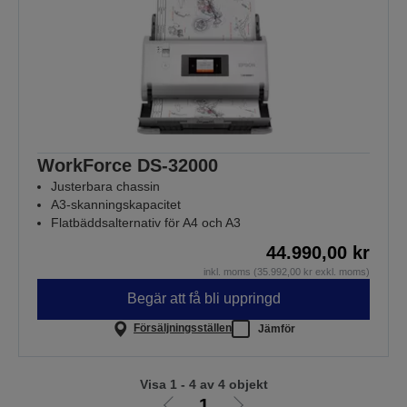
WorkForce DS-32000
Justerbara chassin
A3-skanningskapacitet
Flatbäddsalternativ för A4 och A3
44.990,00 kr
inkl. moms (35.992,00 kr exkl. moms)
Begär att få bli uppringd
Försäljningsställen
Jämför
Visa 1 - 4 av 4 objekt
1