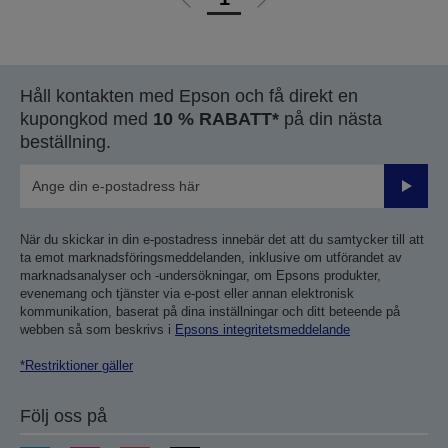
Gå
Gå
till
till
föregående
nästa
sida
sida
Håll kontakten med Epson och få direkt en
kupongkod med
10 % RABATT*
på din nästa
beställning.
Skicka
När du skickar in din e-postadress innebär det att du samtycker till att
ta emot marknadsföringsmeddelanden, inklusive om utförandet av
marknadsanalyser och -undersökningar, om Epsons produkter,
evenemang och tjänster via e-post eller annan elektronisk
kommunikation, baserat på dina inställningar och ditt beteende på
webben så som beskrivs i
Epsons integritetsmeddelande
*Restriktioner gäller
Följ oss på