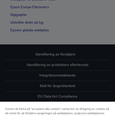
Epson Europe Electronics
Digigraphie
Utskrifter direkt på tyg
Epsons globala webbplats
Identifiering av försäljare
Identifiering av produkters efterlevnad
Integritetsmeddelande
Mall för ångerblankett
EU Data Act Compliance
Kontakta oss angående dina uppgifter
Genom att klicka på "acceptera alla cookies" samtycker du till lagring av cookies på
din enhet för att förbättra navigeringen på webbplatsen, analysera webbplatsens