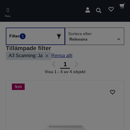
Skip
to
Sök
main
Meny
content
Sortera efter:
Filter
1
Tillämpade filter
A3 Scanning: Ja
Rensa allt
1
Gå
Gå
Visa 1 - 4 av 4 objekt
till
till
föregående
nästa
sida
sida
Nytt