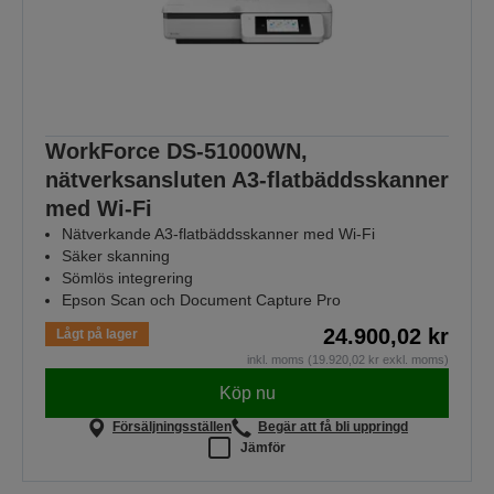
WorkForce DS-51000WN,
nätverksansluten A3-flatbäddsskanner
med Wi-Fi
Nätverkande A3-flatbäddsskanner med Wi-Fi
Säker skanning
Sömlös integrering
Epson Scan och Document Capture Pro
24.900,02 kr
Lågt på lager
inkl. moms (19.920,02 kr exkl. moms)
Köp nu
Försäljningsställen
Begär att få bli uppringd
Jämför