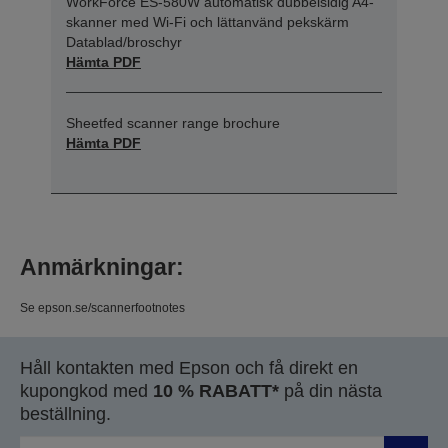
WorkForce ES-580W automatisk dubbelsidig A4-
skanner med Wi-Fi och lättanvänd pekskärm
Datablad/broschyr
Hämta PDF
Sheetfed scanner range brochure
Hämta PDF
Anmärkningar:
Se epson.se/scannerfootnotes
Håll kontakten med Epson och få direkt en
kupongkod med
10 % RABATT*
på din nästa
beställning.