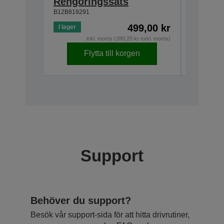
Rengöringssats
Roller
B12B819291
B12B81967
499,00 kr
I lager
Slut i lage
inkl. moms (399,20 kr exkl. moms)
Flytta till korgen
Support
Behöver du support?
Besök vår support-sida för att hitta drivrutiner,