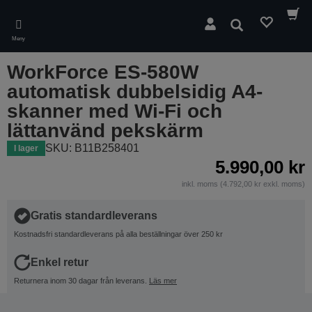
Skip
to
Sök
main
Meny
content
WorkForce ES-580W
automatisk dubbelsidig A4-
skanner med Wi-Fi och
lättanvänd pekskärm
SKU: B11B258401
I lager
5.990,00 kr
inkl. moms (4.792,00 kr exkl. moms)
Gratis standardleverans
Kostnadsfri standardleverans på alla beställningar över 250 kr
Enkel retur
Returnera inom 30 dagar från leverans.
Läs mer