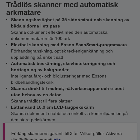
Trådlös skanner med automatisk
arkmatare
Skanningshastighet på 35 sidor/minut och skanning av
båda sidorna i ett pass
Skanna dokument effektivt med den automatiska
dokumentmataren för 100 ark
Flexibel skanning med Epson ScanSmart-programvara
Förhandsgranskning, optisk teckenigenkänning och
uppladdning på enkelt sätt
Automatisk beskärning, skevhetskorrigering och
borttagning sv bakgrunder
Intelligenta färg- och bildjusteringar med Epsons
bildbehandlingsteknik
Skanna direkt till molnet, nätverksmappar och e-post
utan behov av en dator
Skanna trådlöst till flera platser
Lättanvänd 10,9 cm LCD-färgpekskärm
Skanna dokument snabbt och enkelt via kontrollpanelen på
den stora pekskärmen
Förläng skannerns garanti till 3 år. Villkor gäller. Aktivera
din förlängda garanti
här
.