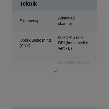
Teknik
Arkmatad
Skannertyp
skanner
600 DPI x 600
Optisk upplösning
DPI (horisontell x
(ADF)
vertikal)
215,9 mm x 6.096
Skanningsområde
mm (horisontell x
vertikal)