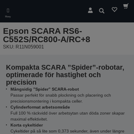
Skip
to
Sök
main
Meny
content
Epson SCARA RS6-
C552S/RC800-A/RC+8
SKU: R11N059001
Kompakta SCARA ”Spider”-robotar,
optimerade för hastighet och
precision
Mångsidig ”Spider” SCARA-robot
Passar perfekt för snabb plockning och placering och
precisionsmontering i kompakta celler.
Cylinderformat arbetsområde
Full 100 % räckvidd över arbetsytan utan döda zoner skapar
maximal effektivitet.
Korta cykeltider
Cykeltider på så lite som 0,373 sekunder, även under längre