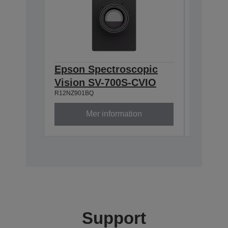
Epson Spectroscopic
Epson 
Vision SV-700S-CVIO
Vision
R12NZ901BQ
R12NZ901
Mer information
Support