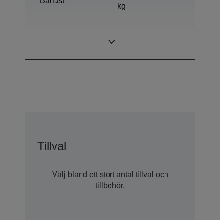
Bärlast
kg
Räckvidd
800 mm
horisontell
Tillval
Välj bland ett stort antal tillval och
tillbehör.