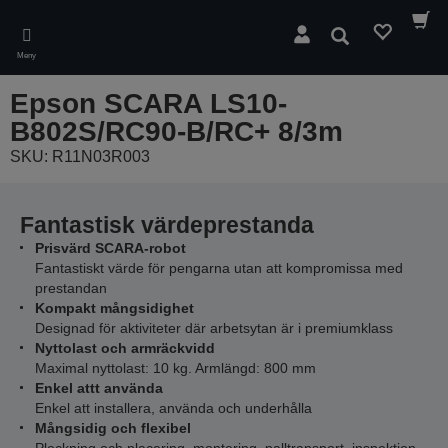
Skip
to
Sök
main
Meny
content
Epson SCARA LS10-
B802S/RC90-B/RC+ 8/3m
SKU: R11N03R003
Fantastisk värdeprestanda
Prisvärd SCARA-robot
Fantastiskt värde för pengarna utan att kompromissa med
prestandan
Kompakt mångsidighet
Designad för aktiviteter där arbetsytan är i premiumklass
Nyttolast och armräckvidd
Maximal nyttolast: 10 kg. Armlängd: 800 mm
Enkel attt använda
Enkel att installera, använda och underhålla
Mångsidig och flexibel