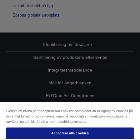
Utskrifter direkt på tyg
Epsons globala webbplats
Identifiering av försäljare
Identifiering av produkters efterlevnad
Integritetsmeddelande
Mall för ångerblankett
EU Data Act Compliance
Kontakta oss angående dina uppgifter
Genom att klicka på "acceptera alla cookies" samtycker du till lagring av cookies på
din enhet för att förbättra navigeringen på webbplatsen, analysera webbplatsens
Information om cookies
användning och bistå i våra marknadsföringsinsatser.
Acceptera alla cookies
Epsons åtagande avseende tillgänglighet