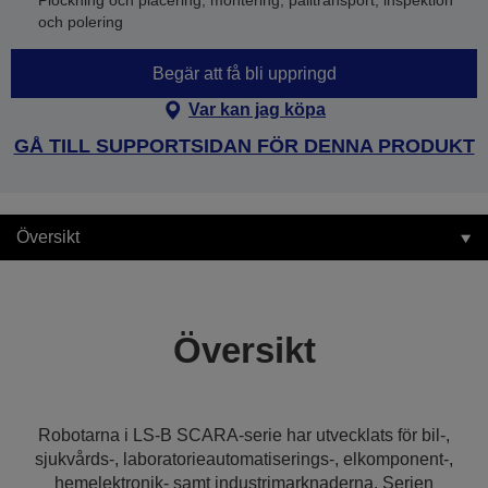
Plockning och placering, montering, palltransport, inspektion
och polering
Begär att få bli uppringd
Var kan jag köpa
GÅ TILL SUPPORTSIDAN FÖR DENNA PRODUKT
Översikt
Översikt
Robotarna i LS-B SCARA-serie har utvecklats för bil-,
sjukvårds-, laboratorieautomatiserings-, elkomponent-,
hemelektronik- samt industrimarknaderna. Serien