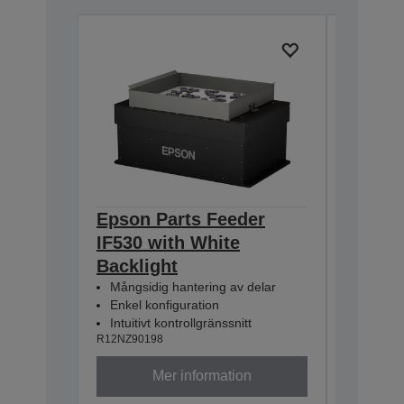
Epson Parts Feeder
Epson 
IF530 with White
IF380 
Backlight
Backli
Mångsidig hantering av delar
Mångsid
Enkel konfiguration
Enkel k
Intuitivt kontrollgränssnitt
Intuitiv
R12NZ90198
R12NZ901
Mer information