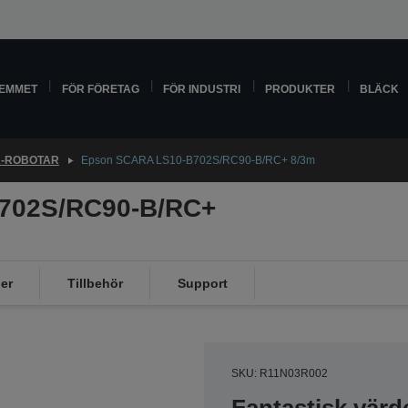
HEMMET
FÖR FÖRETAG
FÖR INDUSTRI
PRODUKTER
BLÄCK
-ROBOTAR
Epson SCARA LS10-B702S/RC90-B/RC+ 8/3m
702S/RC90-B/RC+
er
Tillbehör
Support
SKU: R11N03R002