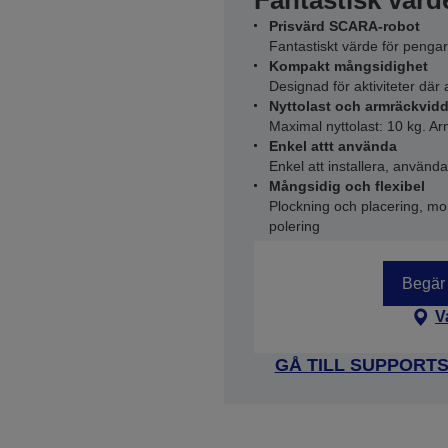
Fantastisk vär
Prisvärd SCARA-robot
Fantastiskt värde för peng
Kompakt mångsidighet
Designad för aktiviteter där
Nyttolast och armräckvid
Maximal nyttolast: 10 kg. 
Enkel attt använda
Enkel att installera, använd
Mångsidig och flexibel
Plockning och placering, mon
polering
Begär 
V
GÅ TILL SUPPORT