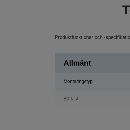
T
Produktfunktioner och -specifikat
Allmänt
Monteringstyp
Bärlast
Räckvidd horisontell