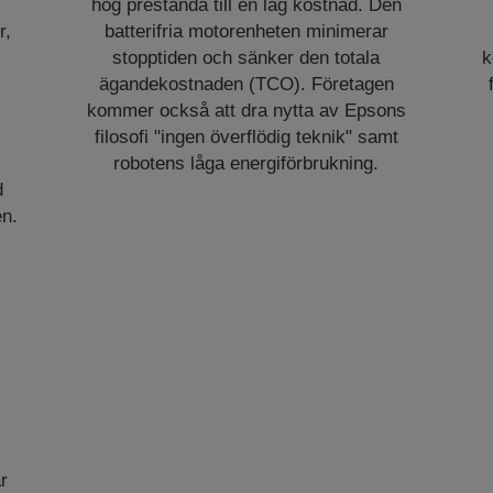
hög prestanda till en låg kostnad. Den
r,
batterifria motorenheten minimerar
stopptiden och sänker den totala
k
ägandekostnaden (TCO). Företagen
kommer också att dra nytta av Epsons
filosofi "ingen överflödig teknik" samt
robotens låga energiförbrukning.
d
n.
r