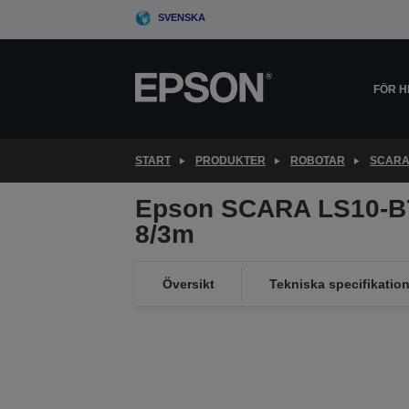
Skip
SVENSKA
to
main
content
FÖR 
START
PRODUKTER
ROBOTAR
SCARA
Epson SCARA LS10-B
8/3m
Översikt
Tekniska specifikation