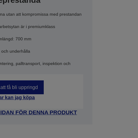
deprestanda
arna utan att kompromissa med prestandan
 arbetsytan är i premiumklass
d
Armlängd: 700 mm
a och underhålla
tering, palltransport, inspektion och
att få bli uppringd
ar kan jag köpa
SIDAN FÖR DENNA PRODUKT