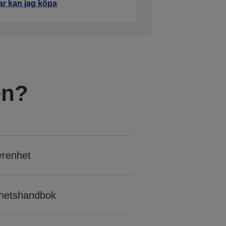
ar kan jag köpa
en?
yrenhet
erhetshandbok