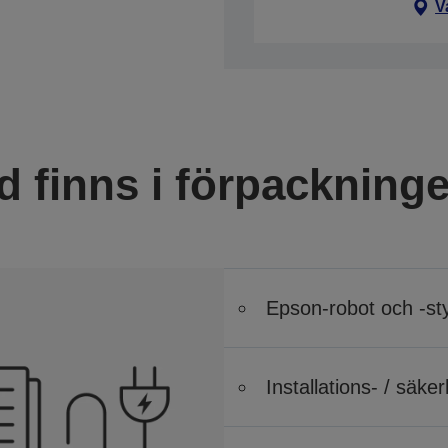
V
d finns i förpackning
Epson-robot och -st
Installations- / säk