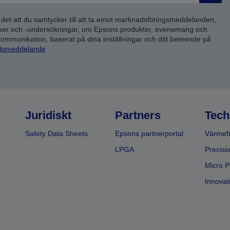
 det att du samtycker till att ta emot marknadsföringsmeddelanden,
yser och -undersökningar, om Epsons produkter, evenemang och
 kommunikation, baserat på dina inställningar och ditt beteende på
etsmeddelande
Juridiskt
Partners
Tech
Safety Data Sheets
Epsons partnerportal
Värmefr
LPGA
Precisi
Micro P
Innovati