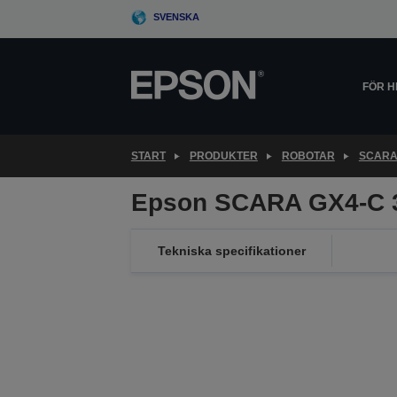
Skip
SVENSKA
to
main
content
FÖR 
START
PRODUKTER
ROBOTAR
SCARA
Epson SCARA GX4-C 
Tekniska specifikationer