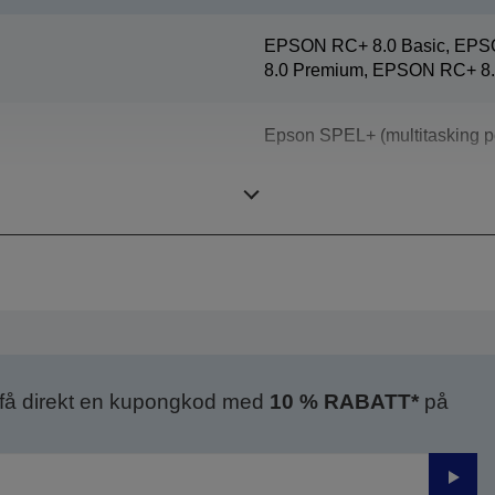
EPSON RC+ 8.0 Basic, EPS
8.0 Premium, EPSON RC+ 8.
Epson SPEL+ (multitasking p
SCARA (4 axis robot)
 få direkt en kupongkod med
10 % RABATT*
på
Skick