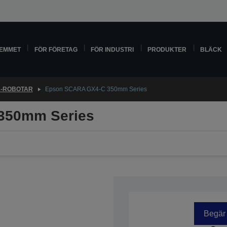
HEMMET
FÖR FÖRETAG
FÖR INDUSTRI
PRODUKTER
BLÄCK
-ROBOTAR
Epson SCARA GX4-C 350mm Series
350mm Series
Begär 