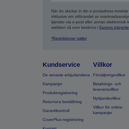
När du skickar in din e-postadress innebär
inklusive om utförandet av marknadsanal
tjänster via e-post eller annan elektronisk
webben så som beskrivs i
Epsons integrit
*Restriktioner gäller
Kundservice
Villkor
De senaste erbjudandena
Försäljningsvillkor
Kampanjer
Betalnings- och
leveransvillkor
Produktregistrering
Nyttjandevillkor
Returnera beställning
Villkor för online-
Garantikontroll
kampanjer
CoverPlus-registrering
Kontakt