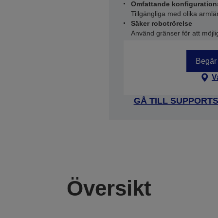
Omfattande konfigurations
Tillgängliga med olika armlä
Säker robotrörelse
Använd gränser för att möjl
Begär 
V
GÅ TILL SUPPORT
Översikt