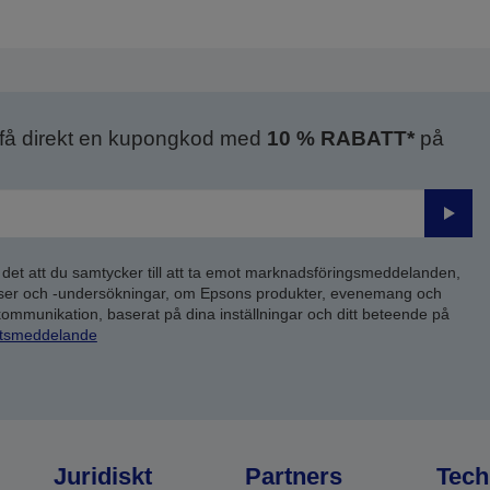
 få direkt en kupongkod med
10 % RABATT*
på
Skick
 det att du samtycker till att ta emot marknadsföringsmeddelanden,
yser och -undersökningar, om Epsons produkter, evenemang och
 kommunikation, baserat på dina inställningar och ditt beteende på
etsmeddelande
Juridiskt
Partners
Tech