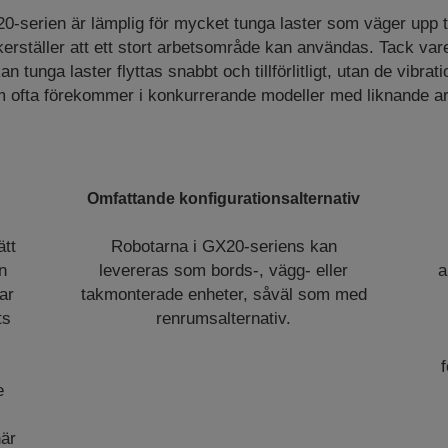
erien är lämplig för mycket tunga laster som väger upp t
erställer att ett stort arbetsområde kan användas. Tack var
n tunga laster flyttas snabbt och tillförlitligt, utan de vibrat
 ofta förekommer i konkurrerande modeller med liknande a
Omfattande konfigurationsalternativ
tt
Robotarna i GX20-seriens kan
n
levereras som bords-, vägg- eller
a
ar
takmonterade enheter, såväl som med
ts
renrumsalternativ.
e
när