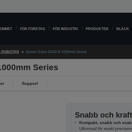
HEMMET
FÖR FÖRETAG
FÖR INDUSTRI
PRODUKTER
BLÄCK
-ROBOTAR
Epson Scara GX20-B 1000mm Series
1000mm Series
er
Support
Snabb och kraft
Kompakt, snabb och exak
Utformad för exakt precisi