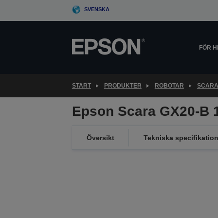
Skip
SVENSKA
to
main
content
FÖR 
START
PRODUKTER
ROBOTAR
SCARA
Epson Scara GX20-B 
Översikt
Tekniska specifikation