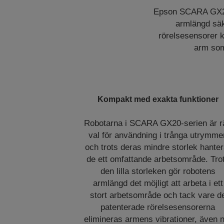
Epson SCARA GX20-s
armlängd säk
rörelsesensorer ka
arm som
Kompakt med exakta funktioner
Robotarna i SCARA GX20-serien är rä
val för användning i trånga utrymme
och trots deras mindre storlek hanter
de ett omfattande arbetsområde. Tro
den lilla storleken gör robotens
armlängd det möjligt att arbeta i ett
stort arbetsområde och tack vare d
patenterade rörelsesensorerna
elimineras armens vibrationer, även 