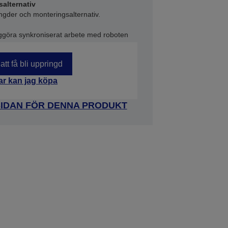
alternativ
ngder och monteringsalternativ.
iggöra synkroniserat arbete med roboten
att få bli uppringd
ar kan jag köpa
SIDAN FÖR DENNA PRODUKT