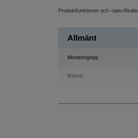
Produktfunktioner och -specifikat
Allmänt
Monteringstyp
Bärlast
Räckvidd horisontell