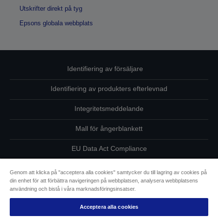
Utskrifter direkt på tyg
Epsons globala webbplats
Identifiering av försäljare
Identifiering av produkters efterlevnad
Integritetsmeddelande
Mall för ångerblankett
EU Data Act Compliance
Kontakta oss angående dina uppgifter
Genom att klicka på "acceptera alla cookies" samtycker du till lagring av cookies på
din enhet för att förbättra navigeringen på webbplatsen, analysera webbplatsens
Information om cookies
användning och bistå i våra marknadsföringsinsatser.
Acceptera alla cookies
Epsons åtagande avseende tillgänglighet