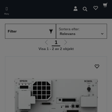
Skip
to
Sök
main
Meny
content
Sortera efter:
Filter
1
Gå
Gå
Visa 1 - 2 av 2 objekt
till
till
föregående
nästa
sida
sida