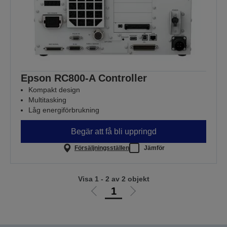
Epson RC800-A Controller
Kompakt design
Multitasking
Låg energiförbrukning
Begär att få bli uppringd
Försäljningsställen
Jämför
Visa 1 - 2 av 2 objekt
1
Gå
Gå
till
till
föregående
nästa