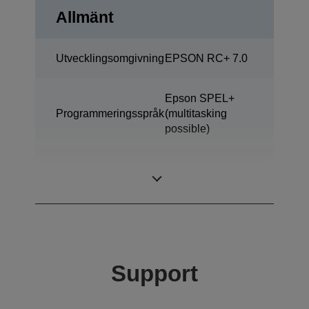
Allmänt
Utvecklingsomgivning
EPSON RC+ 7.0
Epson SPEL+
Programmeringsspråk
(multitasking
possible)
ProSix (6 axis
Monteringstyp
robot)
Support