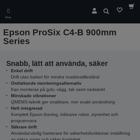
Skip
to
Sök
main
Meny
content
Epson ProSix C4-B 900mm
Series
Snabb, lätt att använda, säker
Enkel drift
Drift utan batteri för mindre maskinstillestånd
Omfattande monteringsalternativ
Kan monteras på golv, vägg, tak samt nedsänkt
Minskade vibrationer
QMEMS-teknik ger snabbare, mer exakt användning
Helt integrerad
Komplett Epson-lösning, inklusive robot, styrenhet och
programvara
Säkrare drift
Användarvänlig hanterare för säkerhetsfunktioner inställning
av säkra zoner och säker hastighet