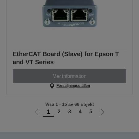
EtherCAT Board (Slave) for Epson T
and VT Series
Mer information
Försäljningsställen
Visa 1 - 15 av 68 objekt
1
2
3
4
5
Gå
Gå
till
till
föregående
nästa
sida
sida