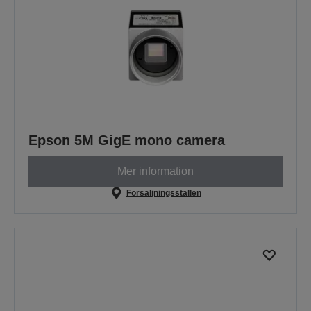
Epson 5M GigE mono camera
Mer information
Försäljningsställen