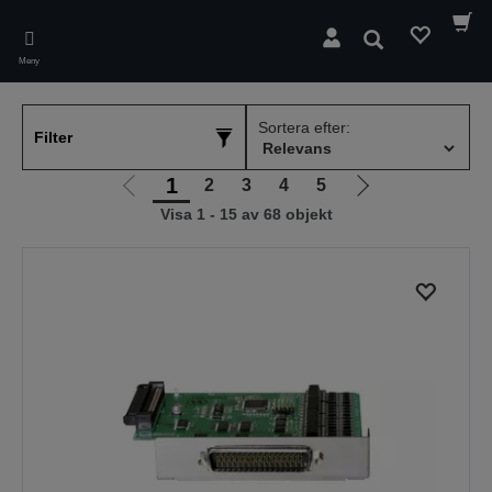
Skip
to
Sök
main
Meny
content
Sortera efter:
Filter
1
2
3
4
5
Gå
Gå
Visa 1 - 15 av 68 objekt
till
till
föregående
nästa
sida
sida