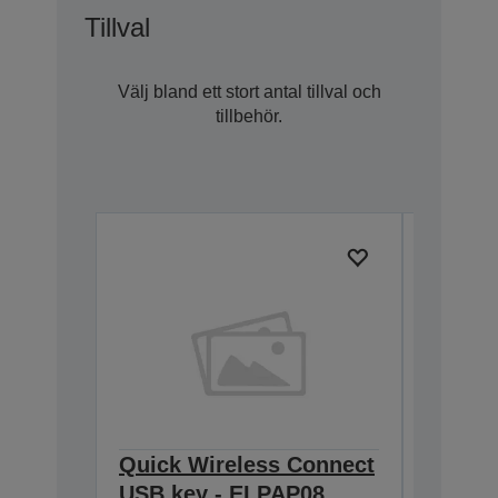
Tillval
Välj bland ett stort antal tillval och
tillbehör.
Quick Wireless Connect
Quick 
USB key - ELPAP08
USB k