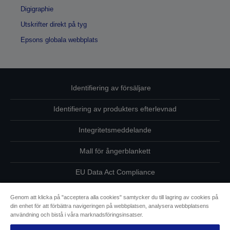
Digigraphie
Utskrifter direkt på tyg
Epsons globala webbplats
Identifiering av försäljare
Identifiering av produkters efterlevnad
Integritetsmeddelande
Mall för ångerblankett
EU Data Act Compliance
Kontakta oss angående dina uppgifter
Genom att klicka på "acceptera alla cookies" samtycker du till lagring av cookies på
din enhet för att förbättra navigeringen på webbplatsen, analysera webbplatsens
Information om cookies
användning och bistå i våra marknadsföringsinsatser.