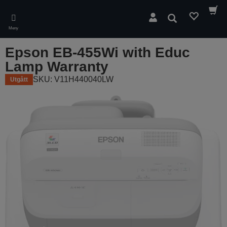
Skip
to
Sök
main
Meny
content
Epson EB-455Wi with Educ
Lamp Warranty
SKU: V11H440040LW
Utgått