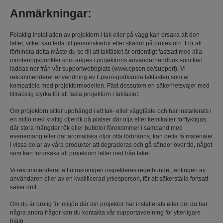
Anmärkningar:
Felaktig installation av projektorn i tak eller på vägg kan orsaka att den
faller, vilket kan leda till personskador eller skador på projektorn. För att
förhindra detta måste du se till att takfästet är ordentligt fastsatt med alla
monteringspunkter som anges i projektorns användarhandbok som kan
laddas ner från vår supportwebbplats (www.epson.se/support). Vi
rekommenderar användning av Epson-godkända takfästen som är
kompatibla med projektormodellen. Fäst dessutom en säkerhetsvajer med
tillräcklig styrka för att fästa projektorn i takfästet.
Om projektorn sitter upphängd i ett tak- eller väggfäste och har installerats i
en miljö med kraftig oljerök på platser där olja eller kemikalier förflyktigas,
där stora mängder rök eller bubblor förekommer i samband med
evenemang eller där aromatiska oljor ofta förbränns, kan detta få materialet
i vissa delar av våra produkter att degraderas och gå sönder över tid, något
som kan förorsaka att projektorn faller ned från taket.
Vi rekommenderar att utrustningen inspekteras regelbundet, antingen av
användaren eller av en kvalificerad yrkesperson, för att säkerställa fortsatt
säker drift.
Om du är orolig för miljön där din projektor har installerats eller om du har
några andra frågor kan du kontakta vår supportavdelning för ytterligare
hjälp.