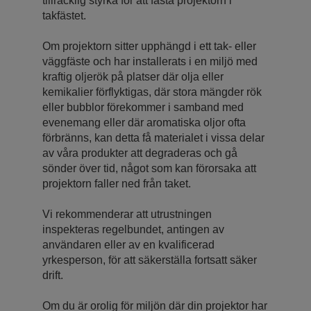
tillräcklig styrka för att fästa projektorn i
takfästet.
Om projektorn sitter upphängd i ett tak- eller
väggfäste och har installerats i en miljö med
kraftig oljerök på platser där olja eller
kemikalier förflyktigas, där stora mängder rök
eller bubblor förekommer i samband med
evenemang eller där aromatiska oljor ofta
förbränns, kan detta få materialet i vissa delar
av våra produkter att degraderas och gå
sönder över tid, något som kan förorsaka att
projektorn faller ned från taket.
Vi rekommenderar att utrustningen
inspekteras regelbundet, antingen av
användaren eller av en kvalificerad
yrkesperson, för att säkerställa fortsatt säker
drift.
Om du är orolig för miljön där din projektor har