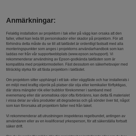
Anmärkningar:
Felaktig installation av projektorn i tak eller på vägg kan orsaka att den
faller, vilket kan leda till personskador eller skador på projektorn. För att
förhindra detta måste du se till att takfästet är ordentligt fastsatt med alla
monteringspunkter som anges i projektorns användarhandbok som kan
laddas ner från vår supportwebbplats (www.epson.se/support). Vi
rekommenderar användning av Epson-godkända takfästen som är
kompatibla med projektormodellen. Fäst dessutom en säkerhetsvajer med
tillräcklig styrka för att fästa projektorn i takfästet.
Om projektorn sitter upphängd i ett tak- eller väggfäste och har installerats i
en miljö med kraftig oljerök på platser där olja eller kemikalier förflyktigas,
där stora mängder rök eller bubblor förekommer i samband med
evenemang eller där aromatiska oljor ofta förbränns, kan detta få materialet
i vissa delar av våra produkter att degraderas och gå sönder över tid, något
som kan förorsaka att projektorn faller ned från taket.
Vi rekommenderar att utrustningen inspekteras regelbundet, antingen av
användaren eller av en kvalificerad yrkesperson, för att säkerställa fortsatt
säker drift.