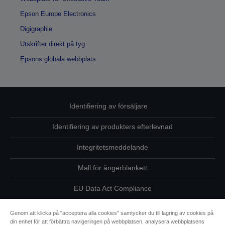
Epson Europe Electronics
Digigraphie
Utskrifter direkt på tyg
Epsons globala webbplats
Identifiering av försäljare
Identifiering av produkters efterlevnad
Integritetsmeddelande
Mall för ångerblankett
EU Data Act Compliance
Kontakta oss angående dina uppgifter
Genom att klicka på "acceptera alla cookies" samtycker du till lagring av cookies på
din enhet för att förbättra navigeringen på webbplatsen, analysera webbplatsens