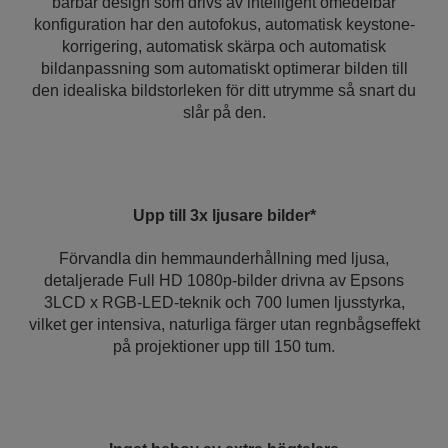
bärbar design som drivs av intelligent omedelbar
konfiguration har den autofokus, automatisk keystone-
korrigering, automatisk skärpa och automatisk
bildanpassning som automatiskt optimerar bilden till
den idealiska bildstorleken för ditt utrymme så snart du
slår på den.
Upp till 3x ljusare bilder*
Förvandla din hemmaunderhållning med ljusa,
detaljerade Full HD 1080p-bilder drivna av Epsons
3LCD x RGB-LED-teknik och 700 lumen ljusstyrka,
vilket ger intensiva, naturliga färger utan regnbågseffekt
på projektioner upp till 150 tum.