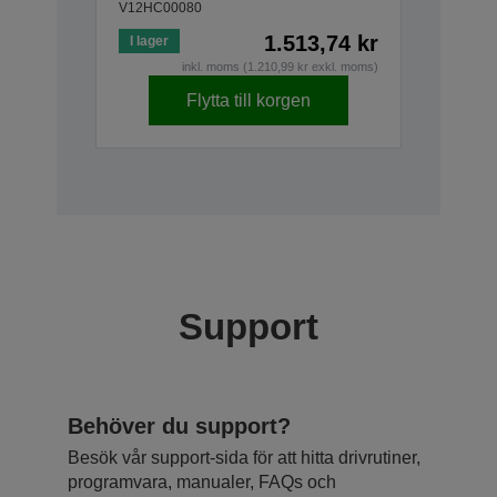
V12HC00080
1.513,74 kr
I lager
inkl. moms (1.210,99 kr exkl. moms)
Flytta till korgen
Support
Behöver du support?
Besök vår support-sida för att hitta drivrutiner,
programvara, manualer, FAQs och