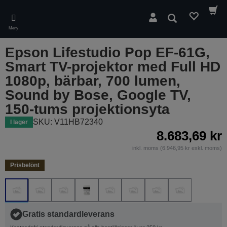
Skip
to
Sök
main
Meny
content
Epson Lifestudio Pop EF-61G,
Smart TV-projektor med Full HD
1080p, bärbar, 700 lumen,
Sound by Bose, Google TV,
150-tums projektionsyta
SKU: V11HB72340
I lager
8.683,69 kr
inkl. moms (6.946,95 kr exkl. moms)
Prisbelönt
Gratis standardleverans