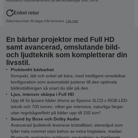
Kostnadsfri standardleverans på alla beställningar över 250 kr
Enkel retur
Returnera inom 30 dagar från leverans.
Läs mer
En bärbar projektor med Full HD
samt avancerad, omslutande bild-
och ljudteknik som kompletterar din
livsstil.
Problemfri bärbarhet
Kompakt, lätt och enkel att bära, med intelligent omedelbar
konfiguration som automatiskt justerar till den optimala
bildinställningen så snart du slår på den.
Ljus, intensiv skärpa i Full HD
Upp till 3x ljusare bilder drivna av Epsons 3LCD x RGB-LED-
teknik och 700 lumen, vilket ger intensiva, naturliga färger
utan regnbågseffekt på bilder upp till 150 tum*.
Sound by Bose och Dolby Audio
Avancerad ljudteknik levererar kristallklart, stereoljud som
fyller hela rummet utan behov av extra högtalare, medan
Bluetooth-anslutning möjliggör användning av fristående