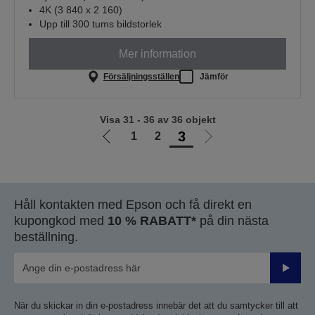
4K (3 840 x 2 160)
Upp till 300 tums bildstorlek
Mer information
Försäljningsställen
Jämför
Visa 31 - 36 av 36 objekt
3
1
2
Gå
Gå
till
till
föregående
nästa
sida
sida
Håll kontakten med Epson och få direkt en
kupongkod med
10 % RABATT*
på din nästa
beställning.
Skicka
När du skickar in din e-postadress innebär det att du samtycker till att