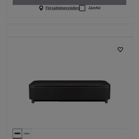
Försäljningsställen
Jämför
Skolstart
Spara på utvalda projektorer.
Erbjudandet gäller till midnatt
30.08.2026.
SE ALLA ERBJUDANDEN