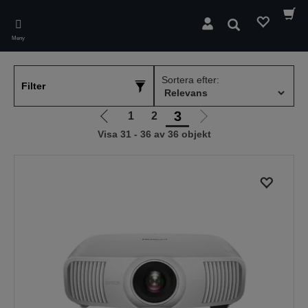
Skip
to
Sök
main
Meny
content
Sortera efter:
Filter
3
1
2
Gå
Gå
Visa 31 - 36 av 36 objekt
till
till
föregående
nästa
sida
sida