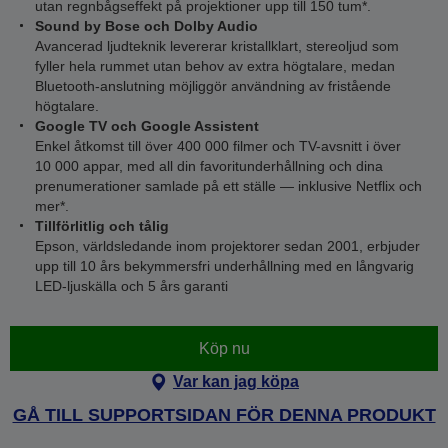
utan regnbågseffekt på projektioner upp till 150 tum*.
Sound by Bose och Dolby Audio
Avancerad ljudteknik levererar kristallklart, stereoljud som
fyller hela rummet utan behov av extra högtalare, medan
Bluetooth-anslutning möjliggör användning av fristående
högtalare.
Google TV och Google Assistent
Enkel åtkomst till över 400 000 filmer och TV-avsnitt i över
10 000 appar, med all din favoritunderhållning och dina
prenumerationer samlade på ett ställe — inklusive Netflix och
mer*.
Tillförlitlig och tålig
Epson, världsledande inom projektorer sedan 2001, erbjuder
upp till 10 års bekymmersfri underhållning med en långvarig
LED-ljuskälla och 5 års garanti
Köp nu
Var kan jag köpa
GÅ TILL SUPPORTSIDAN FÖR DENNA PRODUKT