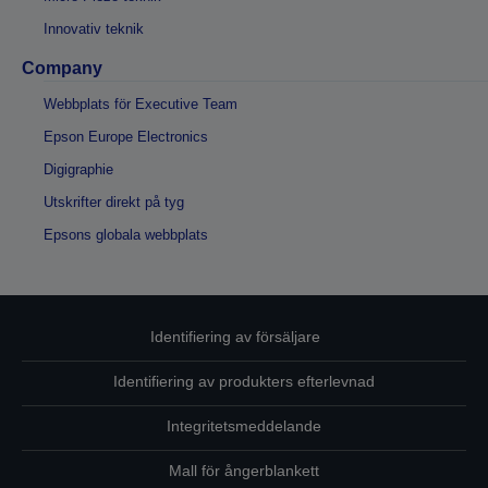
Innovativ teknik
Company
Webbplats för Executive Team
Epson Europe Electronics
Digigraphie
Utskrifter direkt på tyg
Epsons globala webbplats
Identifiering av försäljare
Identifiering av produkters efterlevnad
Integritetsmeddelande
Mall för ångerblankett