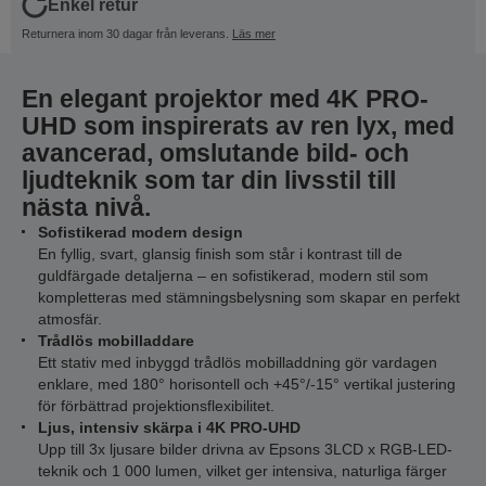
Enkel retur
Returnera inom 30 dagar från leverans.
Läs mer
En elegant projektor med 4K PRO-
UHD som inspirerats av ren lyx, med
avancerad, omslutande bild- och
ljudteknik som tar din livsstil till
nästa nivå.
Sofistikerad modern design
En fyllig, svart, glansig finish som står i kontrast till de
guldfärgade detaljerna – en sofistikerad, modern stil som
kompletteras med stämningsbelysning som skapar en perfekt
atmosfär.
Trådlös mobilladdare
Ett stativ med inbyggd trådlös mobilladdning gör vardagen
enklare, med 180° horisontell och +45°/-15° vertikal justering
för förbättrad projektionsflexibilitet.
Ljus, intensiv skärpa i 4K PRO-UHD
Upp till 3x ljusare bilder drivna av Epsons 3LCD x RGB-LED-
teknik och 1 000 lumen, vilket ger intensiva, naturliga färger