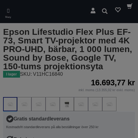
Skip
to
Sök
main
Meny
content
Epson Lifestudio Flex Plus EF-
73, Smart TV-projektor med 4K
PRO-UHD, bärbar, 1 000 lumen,
Sound by Bose, Google TV,
150-tums projektionsyta
SKU: V11HC16840
I lager
16.693,77 kr
inkl. moms (13.355,02 kr exkl. moms)
Gratis standardleverans
Kostnadsfri standardleverans på alla beställningar över 250 kr