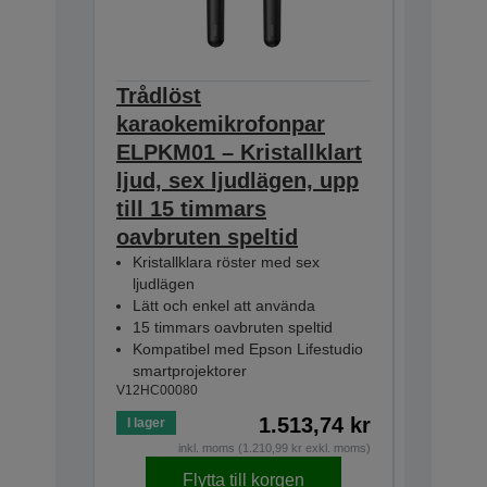
Trådlöst
Safety
V12H003W
karaokemikrofonpar
ELPKM01 – Kristallklart
ljud, sex ljudlägen, upp
till 15 timmars
oavbruten speltid
Kristallklara röster med sex
ljudlägen
Lätt och enkel att använda
15 timmars oavbruten speltid
Kompatibel med Epson Lifestudio
smartprojektorer
V12HC00080
1.513,74 kr
I lager
Slut i lage
inkl. moms (1.210,99 kr exkl. moms)
Flytta till korgen