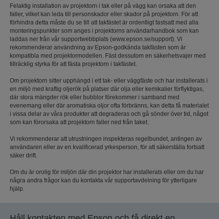
Felaktig installation av projektorn i tak eller på vägg kan orsaka att den
faller, vilket kan leda till personskador eller skador på projektorn. För att
förhindra detta måste du se till att takfästet är ordentligt fastsatt med alla
monteringspunkter som anges i projektorns användarhandbok som kan
laddas ner från vår supportwebbplats (www.epson.se/support). Vi
rekommenderar användning av Epson-godkända takfästen som är
kompatibla med projektormodellen. Fäst dessutom en säkerhetsvajer med
tillräcklig styrka för att fästa projektorn i takfästet.
Om projektorn sitter upphängd i ett tak- eller väggfäste och har installerats i
en miljö med kraftig oljerök på platser där olja eller kemikalier förflyktigas,
där stora mängder rök eller bubblor förekommer i samband med
evenemang eller där aromatiska oljor ofta förbränns, kan detta få materialet
i vissa delar av våra produkter att degraderas och gå sönder över tid, något
som kan förorsaka att projektorn faller ned från taket.
Vi rekommenderar att utrustningen inspekteras regelbundet, antingen av
användaren eller av en kvalificerad yrkesperson, för att säkerställa fortsatt
säker drift.
Om du är orolig för miljön där din projektor har installerats eller om du har
några andra frågor kan du kontakta vår supportavdelning för ytterligare
hjälp.
Håll kontakten med Epson och få direkt en