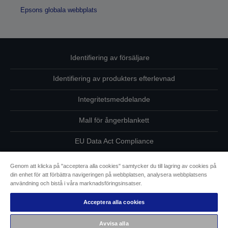
Epsons globala webbplats
Identifiering av försäljare
Identifiering av produkters efterlevnad
Integritetsmeddelande
Mall för ångerblankett
EU Data Act Compliance
Kontakta oss angående dina uppgifter
Genom att klicka på "acceptera alla cookies" samtycker du till lagring av cookies på
din enhet för att förbättra navigeringen på webbplatsen, analysera webbplatsens
Information om cookies
användning och bistå i våra marknadsföringsinsatser.
Acceptera alla cookies
Epsons åtagande avseende tillgänglighet
Avvisa alla