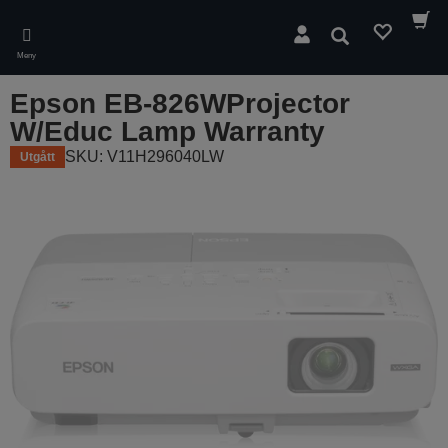
Skip
to
Sök
main
Meny
content
Epson EB-826WProjector
W/Educ Lamp Warranty
SKU: V11H296040LW
Utgått