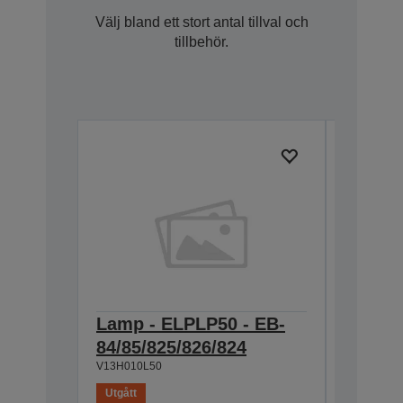
Välj bland ett stort antal tillval och
tillbehör.
Lamp - ELPLP50 - EB-
Air Fil
84/85/825/826/824
EB-84/
V13H010L50
V13H134A
Utgått
Utgått