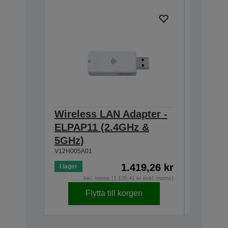
Wireless LAN Adapter -
Soft C
ELPAP11 (2.4GHz &
ELPKS
V12H001K
5GHz)
V12H005A01
1.419,26 kr
I lager
Lågt på l
inkl. moms (1.135,41 kr exkl. moms)
Flytta till korgen