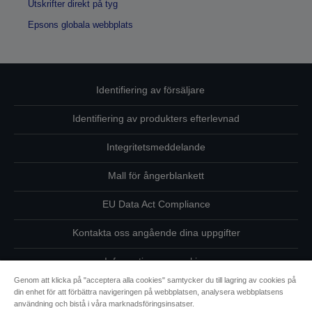
Utskrifter direkt på tyg
Epsons globala webbplats
Identifiering av försäljare
Identifiering av produkters efterlevnad
Integritetsmeddelande
Mall för ångerblankett
EU Data Act Compliance
Kontakta oss angående dina uppgifter
Information om cookies
Genom att klicka på "acceptera alla cookies" samtycker du till lagring av cookies på
Epsons åtagande avseende tillgänglighet
din enhet för att förbättra navigeringen på webbplatsen, analysera webbplatsens
användning och bistå i våra marknadsföringsinsatser.