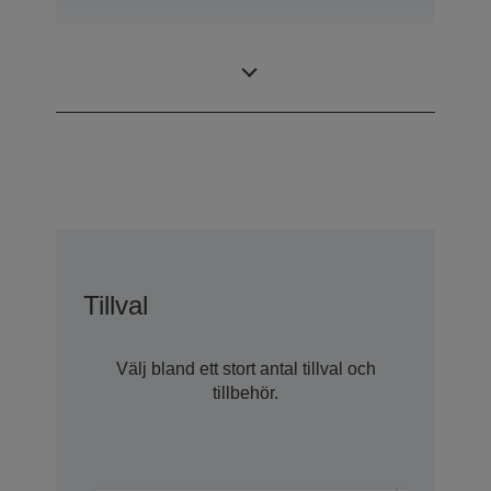
0,62 inch with C2
LCD Panel
Fine
Tillval
Välj bland ett stort antal tillval och
tillbehör.