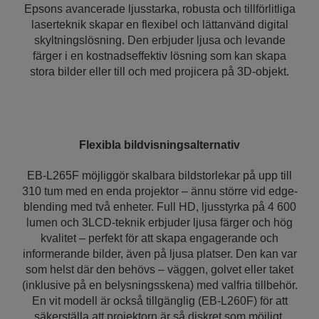
Epsons avancerade ljusstarka, robusta och tillförlitliga
laserteknik skapar en flexibel och lättanvänd digital
skyltningslösning. Den erbjuder ljusa och levande
färger i en kostnadseffektiv lösning som kan skapa
stora bilder eller till och med projicera på 3D-objekt.
Flexibla bildvisningsalternativ
EB-L265F möjliggör skalbara bildstorlekar på upp till
310 tum med en enda projektor – ännu större vid edge-
blending med två enheter. Full HD, ljusstyrka på 4 600
lumen och 3LCD-teknik erbjuder ljusa färger och hög
kvalitet – perfekt för att skapa engagerande och
informerande bilder, även på ljusa platser. Den kan var
som helst där den behövs – väggen, golvet eller taket
(inklusive på en belysningsskena) med valfria tillbehör.
En vit modell är också tillgänglig (EB-L260F) för att
säkerställa att projektorn är så diskret som möjligt.