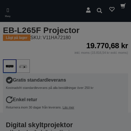
Skip
to
Sök
main
Meny
content
EB-L265F Projector
SKU: V11HA72180
Lågt på lager
19.770,68 kr
inkl. moms (15.816,54 kr exkl. moms)
Gratis standardleverans
Kostnadsfri standardleverans på alla beställningar över 250 kr
Enkel retur
Returnera inom 30 dagar från leverans.
Läs mer
Digital skyltprojektor