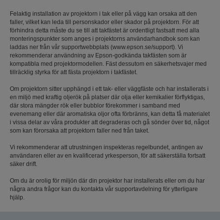
Felaktig installation av projektorn i tak eller på vägg kan orsaka att den
faller, vilket kan leda till personskador eller skador på projektorn. För att
förhindra detta måste du se till att takfästet är ordentligt fastsatt med alla
monteringspunkter som anges i projektorns användarhandbok som kan
laddas ner från vår supportwebbplats (www.epson.se/support). Vi
rekommenderar användning av Epson-godkända takfästen som är
kompatibla med projektormodellen. Fäst dessutom en säkerhetsvajer med
tillräcklig styrka för att fästa projektorn i takfästet.
Om projektorn sitter upphängd i ett tak- eller väggfäste och har installerats i
en miljö med kraftig oljerök på platser där olja eller kemikalier förflyktigas,
där stora mängder rök eller bubblor förekommer i samband med
evenemang eller där aromatiska oljor ofta förbränns, kan detta få materialet
i vissa delar av våra produkter att degraderas och gå sönder över tid, något
som kan förorsaka att projektorn faller ned från taket.
Vi rekommenderar att utrustningen inspekteras regelbundet, antingen av
användaren eller av en kvalificerad yrkesperson, för att säkerställa fortsatt
säker drift.
Om du är orolig för miljön där din projektor har installerats eller om du har
några andra frågor kan du kontakta vår supportavdelning för ytterligare
hjälp.