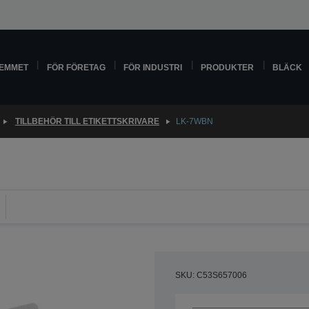
HEMMET
FÖR FÖRETAG
FÖR INDUSTRI
PRODUKTER
BLÄCK
TILLBEHÖR TILL ETIKETTSKRIVARE
LK-7WBN
SKU: C53S657006