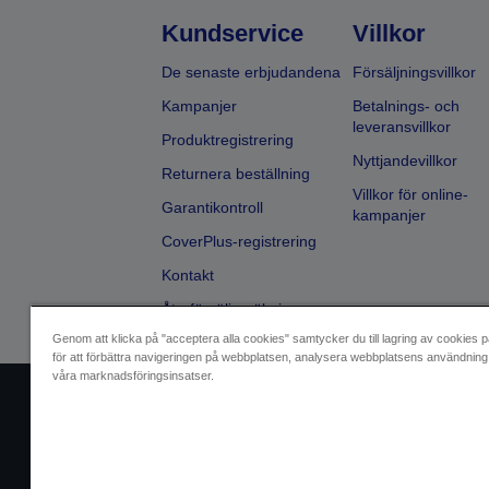
Kundservice
Villkor
De senaste erbjudandena
Försäljningsvillkor
Kampanjer
Betalnings- och
leveransvillkor
Produktregistrering
Nyttjandevillkor
Returnera beställning
Villkor för online-
Garantikontroll
kampanjer
CoverPlus-registrering
Kontakt
Återförsäljarsökning
Genom att klicka på "acceptera alla cookies" samtycker du till lagring av cookies p
för att förbättra navigeringen på webbplatsen, analysera webbplatsens användning 
våra marknadsföringsinsatser.
Identifiering av försäljare
Identifierin
Kontakta oss angåen