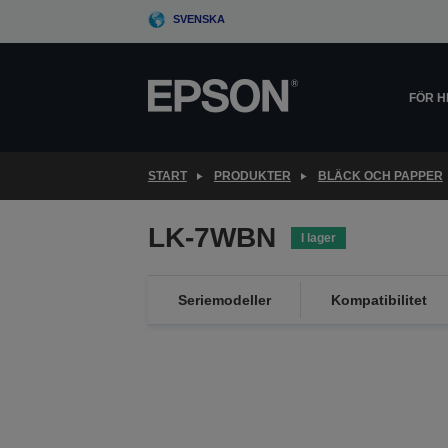
Skip
SVENSKA
to
main
content
FÖR 
START
PRODUKTER
BLÄCK OCH PAPPER
LK-7WBN
I lager
Seriemodeller
Kompatibilitet