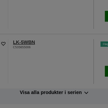
LK-5WBN
I la
C53S655006
Visa alla produkter i serien