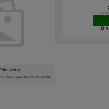
inkl. mo
V
Enkel retur
nera inom 30 dagar från leverans.
Läs mer