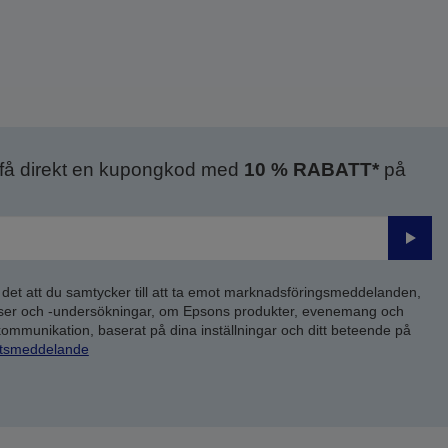
 få direkt en kupongkod med
10 % RABATT*
på
Skick
 det att du samtycker till att ta emot marknadsföringsmeddelanden,
yser och -undersökningar, om Epsons produkter, evenemang och
 kommunikation, baserat på dina inställningar och ditt beteende på
etsmeddelande