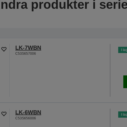
ndra produkter i seri
LK-7WBN
I la
C53S657006
LK-6WBN
I la
C53S656006