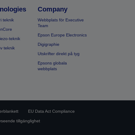
nologies
Company
i teknik
Webbplats för Executive
Team
onCore
Epson Europe Electronics
iezo-teknik
Digigraphie
v teknik
Utskrifter direkt på tyg
Epsons globala
webbplats
erblankett
EU Data Act Compliance
eende tillgänglighet