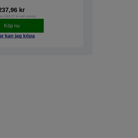
237,96 kr
ms (190,37 kr exkl. moms)
Köp nu
ar kan jag köpa