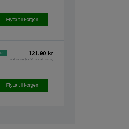
Flytta till korgen
121,90 kr
ger
inkl. moms (97,52 kr exkl. moms)
Flytta till korgen