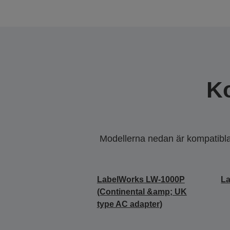
K
Modellerna nedan är kompatibla m
LabelWorks LW-1000P
L
(Continental &amp; UK
type AC adapter)