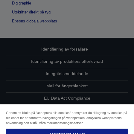
Digigraphie
Utskrifter direkt på tyg
Epsons globala webbplats
Identifiering av försäljare
Identifiering av produkters efterlevnad
Integritetsmeddelande
Mall för ångerblankett
EU Data Act Compliance
Kontakta oss angående dina uppgifter
Genom att klicka på "acceptera alla cookies" samtycker du till lagring av cookies på
din enhet för att förbättra navigeringen på webbplatsen, analysera webbplatsens
Information om cookies
användning och bistå i våra marknadsföringsinsatser.