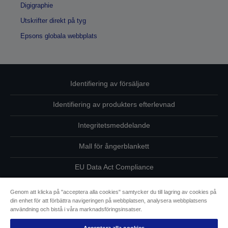
Digigraphie
Utskrifter direkt på tyg
Epsons globala webbplats
Identifiering av försäljare
Identifiering av produkters efterlevnad
Integritetsmeddelande
Mall för ångerblankett
EU Data Act Compliance
Kontakta oss angående dina uppgifter
Genom att klicka på "acceptera alla cookies" samtycker du till lagring av cookies på
din enhet för att förbättra navigeringen på webbplatsen, analysera webbplatsens
Information om cookies
användning och bistå i våra marknadsföringsinsatser.