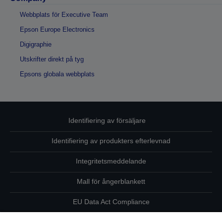
Webbplats för Executive Team
Epson Europe Electronics
Digigraphie
Utskrifter direkt på tyg
Epsons globala webbplats
Identifiering av försäljare
Identifiering av produkters efterlevnad
Integritetsmeddelande
Mall för ångerblankett
EU Data Act Compliance