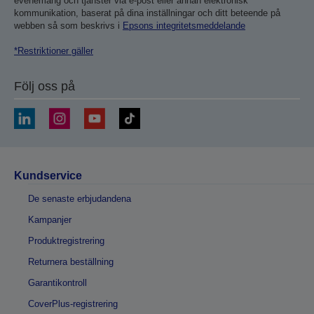
evenemang och tjänster via e-post eller annan elektronisk
kommunikation, baserat på dina inställningar och ditt beteende på
webben så som beskrivs i
Epsons integritetsmeddelande
*Restriktioner gäller
Följ oss på
Kundservice
De senaste erbjudandena
Kampanjer
Produktregistrering
Returnera beställning
Garantikontroll
CoverPlus-registrering