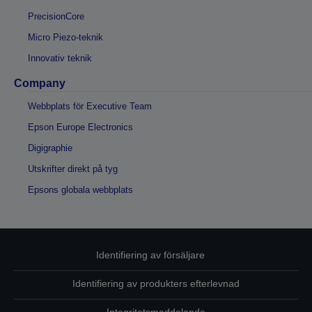
PrecisionCore
Micro Piezo-teknik
Innovativ teknik
Company
Webbplats för Executive Team
Epson Europe Electronics
Digigraphie
Utskrifter direkt på tyg
Epsons globala webbplats
Identifiering av försäljare
Identifiering av produkters efterlevnad
Integritetsmeddelande