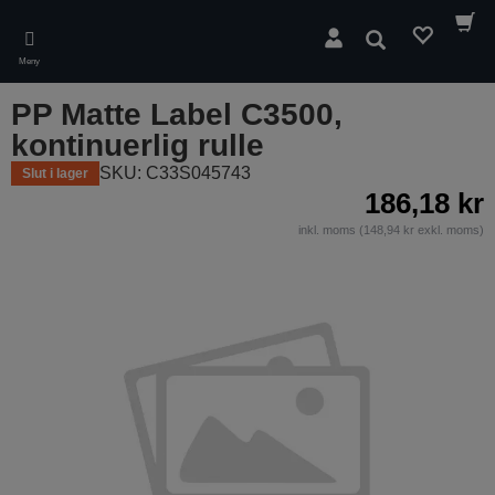
Skip
to
Sök
main
Meny
content
PP Matte Label C3500,
kontinuerlig rulle
SKU: C33S045743
Slut i lager
186,18 kr
inkl. moms (148,94 kr exkl. moms)