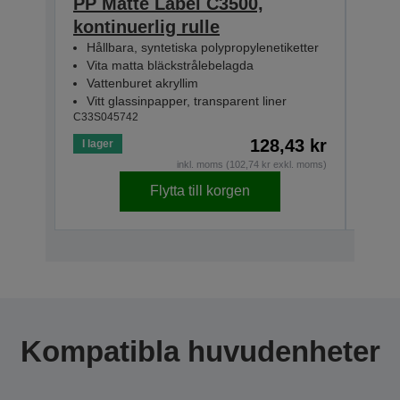
PP Matte Label C3500,
PP 
kontinuerlig rulle
kont
Hållbara, syntetiska polypropylenetiketter
Håll
Vita matta bläckstrålebelagda
Vit
Vattenburet akryllim
Vatt
Vitt glassinpapper, transparent liner
Vitt
C33S045742
C33S0
128,43 kr
I lager
Slut i
inkl. moms (102,74 kr exkl. moms)
Flytta till korgen
Kompatibla huvudenheter