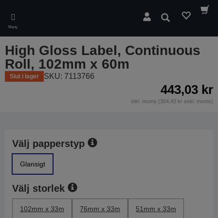
Skip
to
Sök
main
Meny
content
High Gloss Label, Continuous
Roll, 102mm x 60m
SKU: 7113766
Slut i lager
443,03 kr
inkl. moms (354,42 kr exkl. moms)
Välj papperstyp
Glansigt
Välj storlek
102mm x 33m
76mm x 33m
51mm x 33m