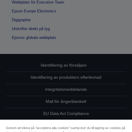
Webbplats för Executive Team
Epson Europe Electronics
Digigraphie
Utskrifter direkt på tyg
Epsons globala webbplats
Identifiering av försäljare
Identifiering av produkters efterlevnad
Integritetsmeddelande
Mall för ångerblankett
EU Data Act Compliance
Kontakta oss angående dina uppgifter
Genom att klicka på "acceptera alla cookies" samtycker du till lagring av cookies på