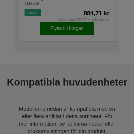
7113758
71137
884,71 kr
I lager
I lage
inkl. moms (707,77 kr exkl. moms)
Flytta till korgen
Kompatibla huvudenheter
Modellerna nedan är kompatibla med en
eller flera artiklar i detta sortiment. För
mer information, se länkarna nedan eller
bruksanvisningen för din produkt.