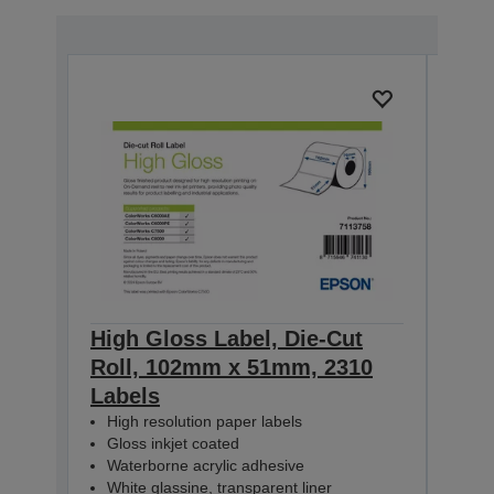
High Gloss Label, Die-Cut
High
Roll, 102mm x 51mm, 2310
Rol
Labels
Lab
High resolution paper labels
Hig
Gloss inkjet coated
Glo
Waterborne acrylic adhesive
Wat
White glassine, transparent liner
Whit