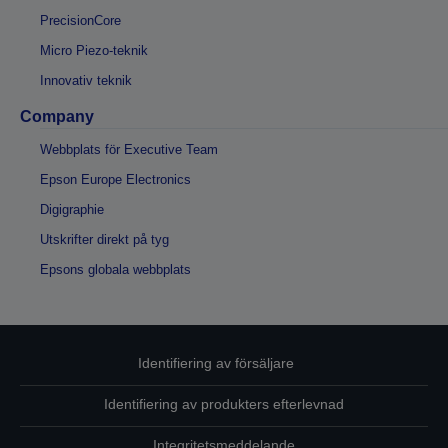
PrecisionCore
Micro Piezo-teknik
Innovativ teknik
Company
Webbplats för Executive Team
Epson Europe Electronics
Digigraphie
Utskrifter direkt på tyg
Epsons globala webbplats
Identifiering av försäljare
Identifiering av produkters efterlevnad
Integritetsmeddelande