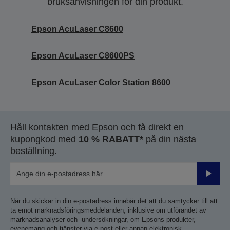
bruksanvisningen för din produkt.
Epson AcuLaser C8600
Epson AcuLaser C8600PS
Epson AcuLaser Color Station 8600
Håll kontakten med Epson och få direkt en
kupongkod med
10 % RABATT*
på din nästa
beställning.
Skicka
När du skickar in din e-postadress innebär det att du samtycker till att
ta emot marknadsföringsmeddelanden, inklusive om utförandet av
marknadsanalyser och -undersökningar, om Epsons produkter,
evenemang och tjänster via e-post eller annan elektronisk