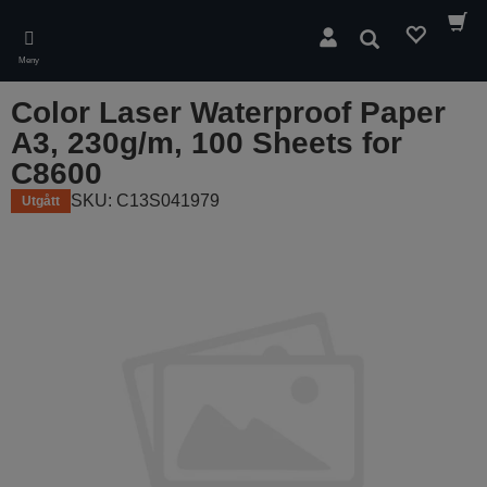
Skip
to
Sök
main
Meny
content
Color Laser Waterproof Paper
A3, 230g/m, 100 Sheets for
C8600
SKU: C13S041979
Utgått