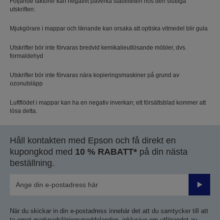
Följande faktorer kan negativt påverka stabiliteten hos den slutliga
utskriften:
Mjukgörare i mappar och liknande kan orsaka att optiska vitmedel blir gula
Utskrifter bör inte förvaras bredvid kemikalieutlösande möbler, dvs.
formaldehyd
Utskrifter bör inte förvaras nära kopieringsmaskiner på grund av
ozonutsläpp
Luftflödet i mappar kan ha en negativ inverkan; ett försättsblad kommer att
lösa detta.
Håll kontakten med Epson och få direkt en
kupongkod med
10 % RABATT*
på din nästa
beställning.
Skicka
När du skickar in din e-postadress innebär det att du samtycker till att
ta emot marknadsföringsmeddelanden, inklusive om utförandet av