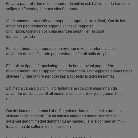
Förvara pappret i den rekommenderade miljön och håll det borta från direkt
solljus vid förvaring före och efter öppnandet
Vi rekommenderar att förvara papper i pappersfacket (tillval). Om du inte
använder pappersfacket lägger du tillbaka papperet i
originalförpackningen och placerar den sedan i en separat
förpackningslåda
För att förhindra att pappersrullen rivs upp rekommenderar vi att du
använder det medföljande pappersbandet för att hålla det på plats
Efter att ha öppnat förpackningen tar du bort oanvänt papper från
huvudenheten, lindar upp den och förvarar den. Om papperet lämnas kvar i
skrivaren under längre perioder kan papperskvaliteten försämras
Låt media vänja sig vid miljöförhållandena i ca 24 timmar innan du
använder det för att se till att mediet utför ett identiskt jobb genom hela
rullen
Om det kommer in damm i utskriftssystemet kan detta orsaka problem i
skrivarens långtidsdrift. För att minska mängden damm som förs in i
systemet genom mediet dammar du av medierullens sidor med en mjuk
trasa innan du sätter in den i maskinen