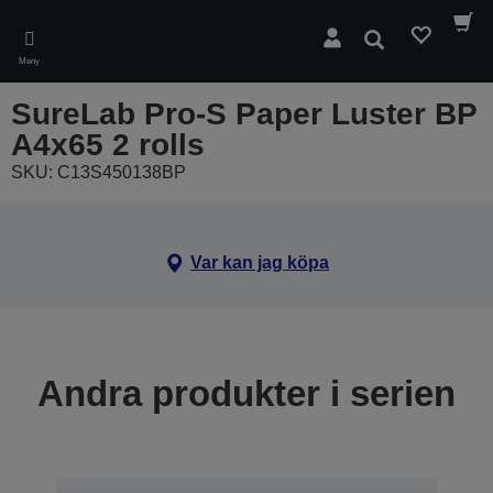
Skip
to
Sök
main
Meny
content
SureLab Pro-S Paper Luster BP
A4x65 2 rolls
SKU: C13S450138BP
Var kan jag köpa
Andra produkter i serien