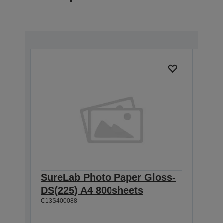
SureLab Photo Paper Gloss-
Sur
DS(225) A4 800sheets
DS(
C13S400088
800
C13S4