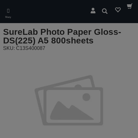
Skip
to
Sök
main
Meny
content
SureLab Photo Paper Gloss-
DS(225) A5 800sheets
SKU: C13S400087