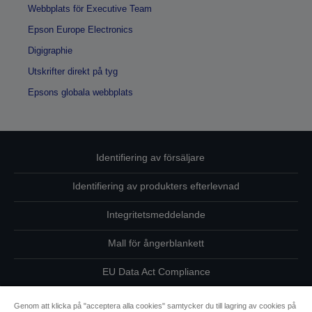
Webbplats för Executive Team
Epson Europe Electronics
Digigraphie
Utskrifter direkt på tyg
Epsons globala webbplats
Identifiering av försäljare
Identifiering av produkters efterlevnad
Integritetsmeddelande
Mall för ångerblankett
EU Data Act Compliance
Kontakta oss angående dina uppgifter
Genom att klicka på "acceptera alla cookies" samtycker du till lagring av cookies på