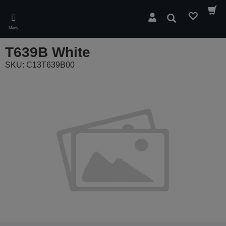
Skip
to
Sök
main
Meny
content
T639B White
SKU: C13T639B00