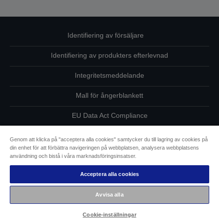
Identifiering av försäljare
Identifiering av produkters efterlevnad
Integritetsmeddelande
Mall för ångerblankett
EU Data Act Compliance
Kontakta oss angående dina uppgifter
Genom att klicka på "acceptera alla cookies" samtycker du till lagring av cookies på
din enhet för att förbättra navigeringen på webbplatsen, analysera webbplatsens
Information om cookies
användning och bistå i våra marknadsföringsinsatser.
Acceptera alla cookies
Epsons åtagande avseende tillgänglighet
Avvisa alla
Copyright © 2026 Seiko Epson
Cookie-inställningar