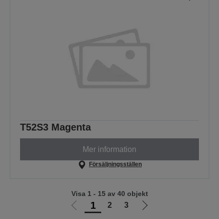
T52S3 Magenta
Mer information
Försäljningsställen
Visa 1 - 15 av 40 objekt
1
2
3
Gå
Gå