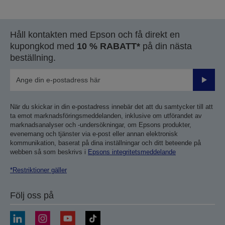
till
till
föregående
nästa
sida
sida
Håll kontakten med Epson och få direkt en
kupongkod med
10 % RABATT*
på din nästa
beställning.
Skicka
När du skickar in din e-postadress innebär det att du samtycker till att
ta emot marknadsföringsmeddelanden, inklusive om utförandet av
marknadsanalyser och -undersökningar, om Epsons produkter,
evenemang och tjänster via e-post eller annan elektronisk
kommunikation, baserat på dina inställningar och ditt beteende på
webben så som beskrivs i
Epsons integritetsmeddelande
*Restriktioner gäller
Följ oss på