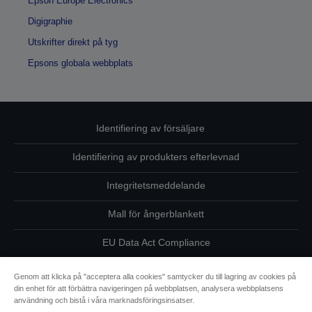
Epson Europe Electronics
Digigraphie
Utskrifter direkt på tyg
Epsons globala webbplats
Identifiering av försäljare
Identifiering av produkters efterlevnad
Integritetsmeddelande
Mall för ångerblankett
EU Data Act Compliance
Kontakta oss angående dina uppgifter
Genom att klicka på "acceptera alla cookies" samtycker du till lagring av cookies på
din enhet för att förbättra navigeringen på webbplatsen, analysera webbplatsens
Information om cookies
användning och bistå i våra marknadsföringsinsatser.