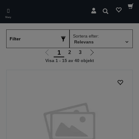
Skip
to
Sök
main
Meny
content
Sortera efter:
Filter
1
2
3
Gå
Gå
Visa 1 - 15 av 40 objekt
till
till
föregående
nästa
sida
sida