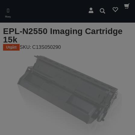
Skip
to
Sök
main
Meny
content
EPL-N2550 Imaging Cartridge
15k
SKU: C13S050290
Utgått