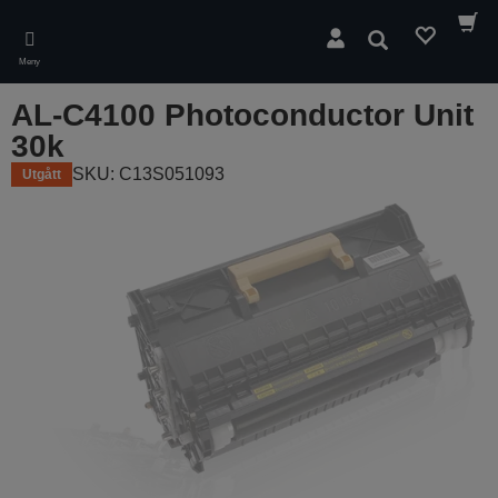
Skip
to
Sök
main
Meny
content
AL-C4100 Photoconductor Unit
30k
SKU: C13S051093
Utgått