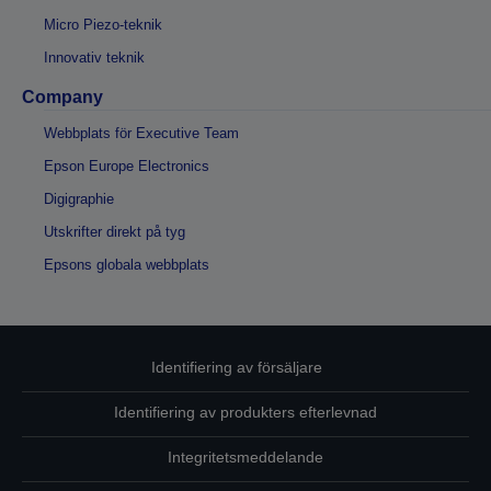
Micro Piezo-teknik
Innovativ teknik
Company
Webbplats för Executive Team
Epson Europe Electronics
Digigraphie
Utskrifter direkt på tyg
Epsons globala webbplats
Identifiering av försäljare
Identifiering av produkters efterlevnad
Integritetsmeddelande