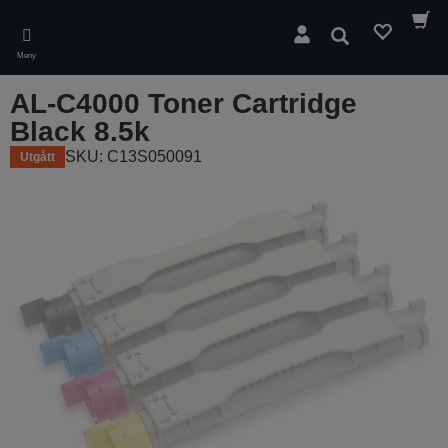
Skip
to
Sök
main
Meny
content
AL-C4000 Toner Cartridge
Black 8.5k
SKU: C13S050091
Utgått