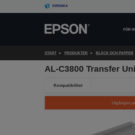
Skip
SVENSKA
to
main
content
FÖR 
START
PRODUKTER
BLÄCK OCH PAPPER
AL-C3800 Transfer Uni
Kompatibilitet
Utgången pro