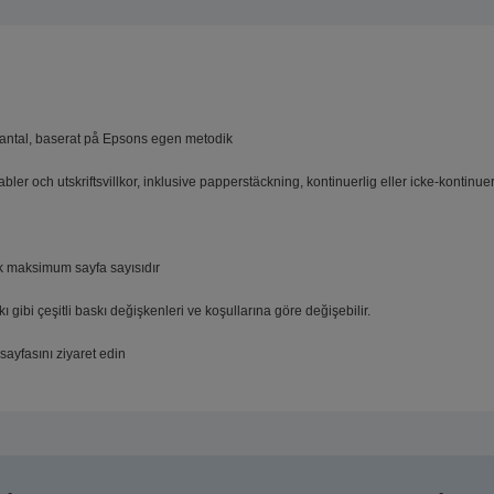
oantal, baserat på Epsons egen metodik
ler och utskriftsvillkor, inklusive papperstäckning, kontinuerlig eller icke-kontinuerl
ık maksimum sayfa sayısıdır
kı gibi çeşitli baskı değişkenleri ve koşullarına göre değişebilir.
ayfasını ziyaret edin