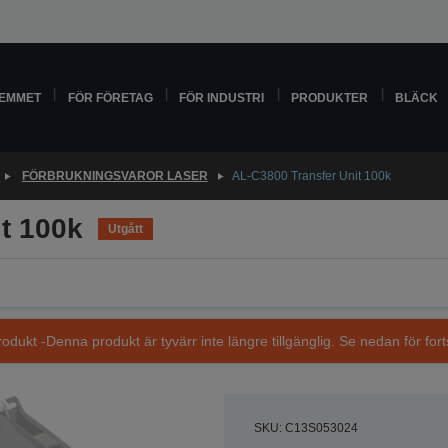
HEMMET
FÖR FÖRETAG
FÖR INDUSTRI
PRODUKTER
BLÄCK
FÖRBRUKNINGSVAROR LASER
AL-C3800 Transfer Unit 100k
t 100k
Utgått
dukt -Denna produkt är tyvärr inte längre tillgänglig. Se nedan för fort
SKU: C13S053024