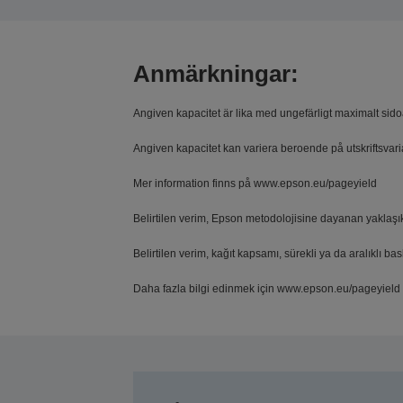
Anmärkningar:
Angiven kapacitet är lika med ungefärligt maximalt sid
Angiven kapacitet kan variera beroende på utskriftsvariab
Mer information finns på www.epson.eu/pageyield
Belirtilen verim, Epson metodolojisine dayanan yaklaş
Belirtilen verim, kağıt kapsamı, sürekli ya da aralıklı bas
Daha fazla bilgi edinmek için www.epson.eu/pageyield s