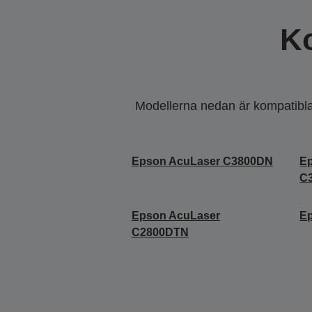
K
Modellerna nedan är kompatibla m
Epson AcuLaser C3800DN
E
C
Epson AcuLaser
E
C2800DTN