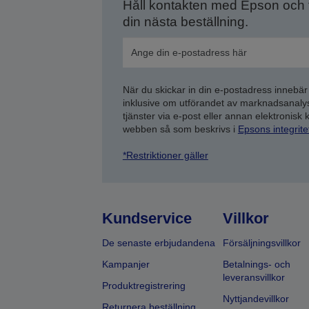
Håll kontakten med Epson och
din nästa beställning.
När du skickar in din e-postadress innebär
inklusive om utförandet av marknadsanal
tjänster via e-post eller annan elektronisk
webben så som beskrivs i
Epsons integrit
*Restriktioner gäller
Kundservice
Villkor
De senaste erbjudandena
Försäljningsvillkor
Kampanjer
Betalnings- och
leveransvillkor
Produktregistrering
Nyttjandevillkor
Returnera beställning