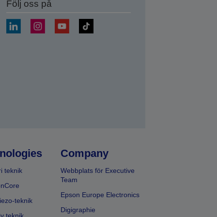
Följ oss på
a
nologies
Company
i teknik
Webbplats för Executive
Team
onCore
Epson Europe Electronics
iezo-teknik
Digigraphie
v teknik