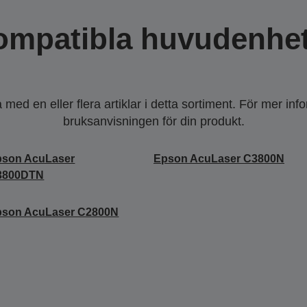
ompatibla huvudenhet
ed en eller flera artiklar i detta sortiment. För mer inf
bruksanvisningen för din produkt.
pson AcuLaser
Epson AcuLaser C3800N
3800DTN
pson AcuLaser C2800N