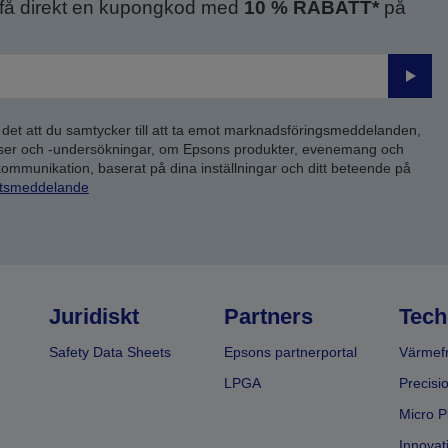
 få direkt en kupongkod med
10 % RABATT*
på
Skick
 det att du samtycker till att ta emot marknadsföringsmeddelanden,
yser och -undersökningar, om Epsons produkter, evenemang och
 kommunikation, baserat på dina inställningar och ditt beteende på
etsmeddelande
Juridiskt
Partners
Tech
Safety Data Sheets
Epsons partnerportal
Värmefr
LPGA
Precisi
Micro P
Innovati