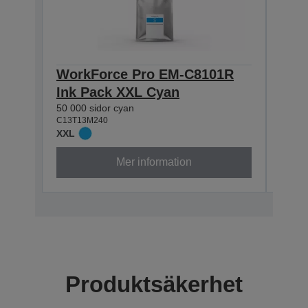
WorkForce Pro EM-C8101R
Wor
Ink Pack XXL Cyan
Ink
50 000 sidor cyan
50 000
C13T13M240
C13T1
XXL
XXL
Mer information
Produktsäkerhet