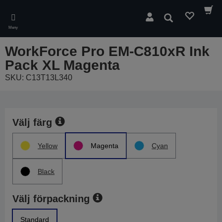
Skip
to
Sök
main
Meny
content
WorkForce Pro EM-C810xR Ink
Pack XL Magenta
SKU: C13T13L340
Välj färg
Yellow
Magenta
Cyan
Black
Välj förpackning
Standard