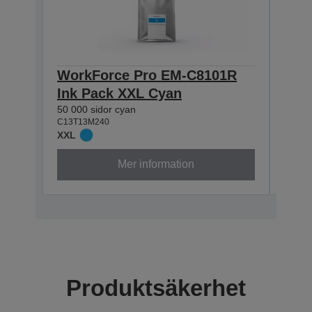
WorkForce Pro EM-C8101R
Wor
Ink Pack XXL Cyan
Ink
50 000 sidor cyan
50 000
C13T13M240
C13T1
XXL
XXL
Mer information
Produktsäkerhet