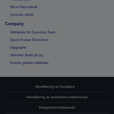
Micro Piezo-teknik
Innovativ teknik
Company
Webbplats för Executive Team
Epson Europe Electronics
Digigraphie
Utskrifter direkt på tyg
Epsons globala webbplats
Identifiering av försäljare
Identifiering av produkters efterlevnad
Integritetsmeddelande