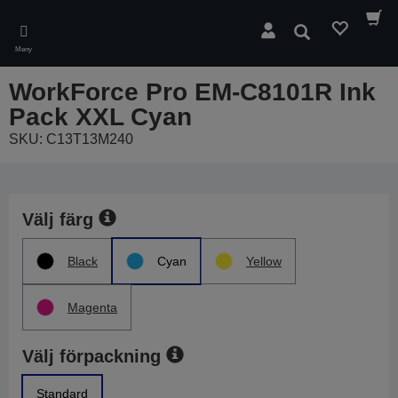
Skip
to
Sök
main
Meny
content
WorkForce Pro EM-C8101R Ink
Pack XXL Cyan
SKU: C13T13M240
Välj färg
Black
Cyan
Yellow
Magenta
Välj förpackning
Standard