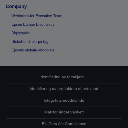
Company
Webbplats för Executive Team
Epson Europe Electronics
Digigraphie
Utskrifter direkt på tyg
Epsons globala webbplats
Identifiering av försäljare
Identifiering av produkters efterlevnad
Integritetsmeddelande
Mall för ångerblankett
EU Data Act Compliance