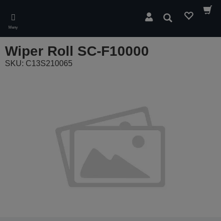
Skip
to
Sök
main
Meny
content
Wiper Roll SC-F10000
SKU: C13S210065