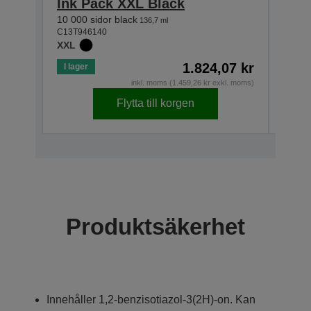
Ink Pack XXL Black
Ink
10 000 sidor black
5 000 
136,7 ml
C13T946140
C13T9
XXL
XL
1.824,07 kr
I lager
I lage
inkl. moms (1.459,26 kr exkl. moms)
Flytta till korgen
Produktsäkerhet
Innehåller 1,2-benzisotiazol-3(2H)-on. Kan