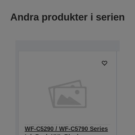
Andra produkter i serien
WF-C5290 / WF-C5790 Series
WF-