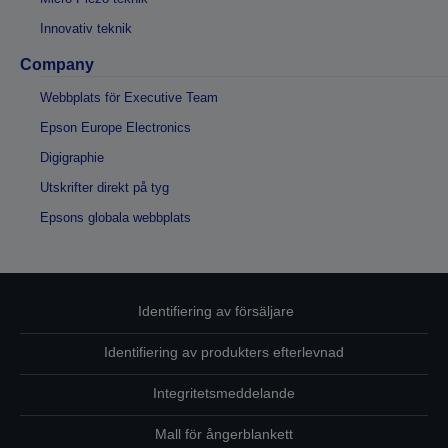
Innovativ teknik
Company
Webbplats för Executive Team
Epson Europe Electronics
Digigraphie
Utskrifter direkt på tyg
Epsons globala webbplats
Identifiering av försäljare
Identifiering av produkters efterlevnad
Integritetsmeddelande
Mall för ångerblankett