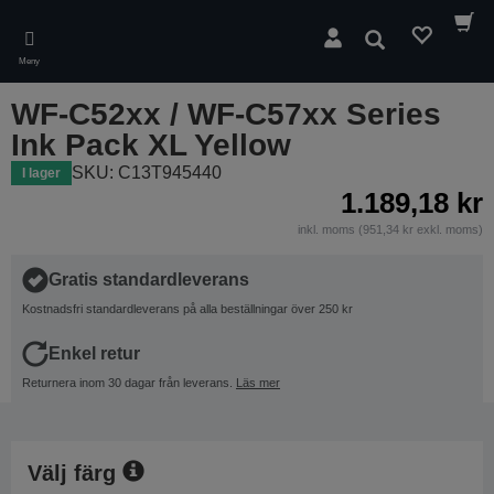
Skip
to
Sök
main
Meny
content
WF-C52xx / WF-C57xx Series
Ink Pack XL Yellow
SKU: C13T945440
I lager
1.189,18 kr
inkl. moms (951,34 kr exkl. moms)
Gratis standardleverans
Kostnadsfri standardleverans på alla beställningar över 250 kr
Enkel retur
Returnera inom 30 dagar från leverans.
Läs mer
Välj färg