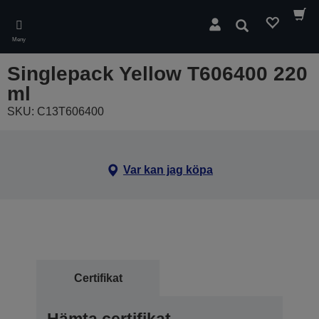
Skip
to
Sök
main
Meny
content
Singlepack Yellow T606400 220
ml
SKU: C13T606400
Var kan jag köpa
Certifikat
Hämta certifikat