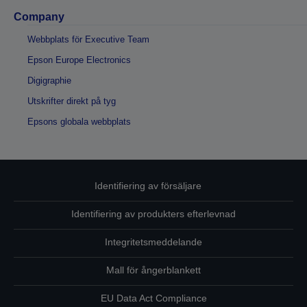
Company
Webbplats för Executive Team
Epson Europe Electronics
Digigraphie
Utskrifter direkt på tyg
Epsons globala webbplats
Identifiering av försäljare
Identifiering av produkters efterlevnad
Integritetsmeddelande
Mall för ångerblankett
EU Data Act Compliance