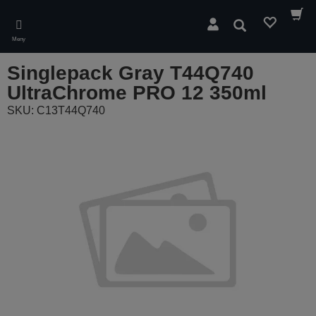
Skip
to
Sök
main
Meny
content
Singlepack Gray T44Q740
UltraChrome PRO 12 350ml
SKU: C13T44Q740