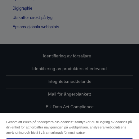
Digigraphie
Utskrifter direkt på tyg
Epsons globala webbplats
Identifiering av försäljare
Identifiering av produkters efterlevnad
Integritetsmeddelande
Mall för ångerblankett
EU Data Act Compliance
Kontakta oss angående dina uppgifter
Genom att klicka på "acceptera alla cookies" samtycker du till lagring av cookies på
din enhet för att förbättra navigeringen på webbplatsen, analysera webbplatsens
Information om cookies
användning och bistå i våra marknadsföringsinsatser.