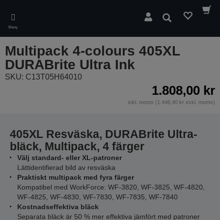
Skip
to
Sök
main
Meny
content
Multipack 4-colours 405XL
DURABrite Ultra Ink
SKU: C13T05H64010
1.808,00 kr
inkl. moms (1.446,40 kr exkl. moms)
405XL Resväska, DURABrite Ultra-
bläck, Multipack, 4 färger
Välj standard- eller XL-patroner
Lättidentifierad bild av resväska
Praktiskt multipack med fyra färger
Kompatibel med WorkForce: WF-3820, WF-3825, WF-4820,
WF-4825, WF-4830, WF-7830, WF-7835, WF-7840
Kostnadseffektiva bläck
Separata bläck är 50 % mer effektiva jämfört med patroner