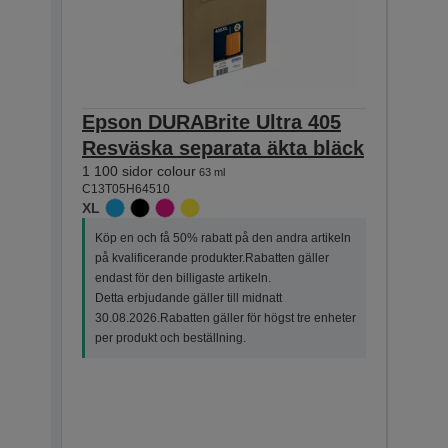
Epson DURABrite Ultra 405
Eps
Resväska separata äkta bläck
Res
1 100 sidor colour
Välj
63 ml
C13T05H64510
Lätt
XL
2 200 
C13T0
Köp en och få 50% rabatt på den andra artikeln
XXL
på kvalificerande produkter.Rabatten gäller
endast för den billigaste artikeln.
Detta erbjudande gäller till midnatt
30.08.2026.Rabatten gäller för högst tre enheter
per produkt och beställning.