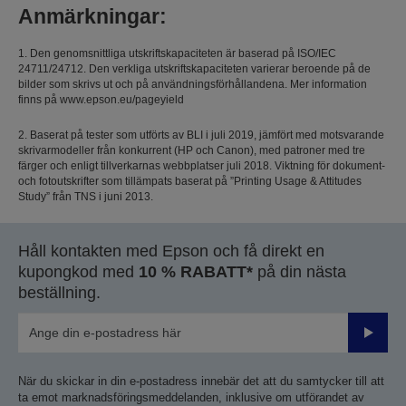
Anmärkningar:
1. Den genomsnittliga utskriftskapaciteten är baserad på ISO/IEC
24711/24712. Den verkliga utskriftskapaciteten varierar beroende på de
bilder som skrivs ut och på användningsförhållandena. Mer information
finns på www.epson.eu/pageyield
2. Baserat på tester som utförts av BLI i juli 2019, jämfört med motsvarande
skrivarmodeller från konkurrent (HP och Canon), med patroner med tre
färger och enligt tillverkarnas webbplatser juli 2018. Viktning för dokument-
och fotoutskrifter som tillämpats baserat på ”Printing Usage & Attitudes
Study” från TNS i juni 2013.
Håll kontakten med Epson och få direkt en
kupongkod med
10 % RABATT*
på din nästa
beställning.
Skicka
När du skickar in din e-postadress innebär det att du samtycker till att
ta emot marknadsföringsmeddelanden, inklusive om utförandet av