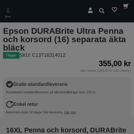
Skip
to
Sök
main
Meny
content
Epson DURABrite Ultra Penna
och korsord (16) separata äkta
bläck
SKU: C13T16314012
I lager
355,00 kr
inkl. moms (284,00 kr exkl. moms)
Gratis standardleverans
Kostnadsfri standardleverans på alla beställningar över 250 kr
Enkel retur
Returnera inom 30 dagar från leverans.
Läs mer
16XL Penna och korsord, DURABrite