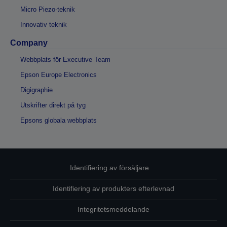
Micro Piezo-teknik
Innovativ teknik
Company
Webbplats för Executive Team
Epson Europe Electronics
Digigraphie
Utskrifter direkt på tyg
Epsons globala webbplats
Identifiering av försäljare
Identifiering av produkters efterlevnad
Integritetsmeddelande