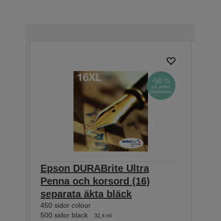
Prisb
Epson DURABrite Ultra
Eps
Penna och korsord (16)
Pen
separata äkta bläck
sepa
450 sidor colour
165 si
500 sidor black
175 si
32,4 ml