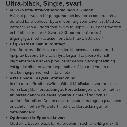
Ultra-bläck, Single, svart
Minska utskriftskostnaderna med XL-bläck
Bläcket ger valuta för pengarna och levereras separat, så att
du alltid bara behöver byta ut den färg som används. Med XL-
patroner kan du dessutom skriva ut upp till 500 sidor i svartvitt
och 450 sidor i färg*. Svarta XXL-patroner är också
tillgängliga, med kapacitet för utskrift av 1 000 sidor*.
Låg kostnad men tillförlitligt
Dra fördel av tillförlitliga utskrifter till minimal kostnad med
hjälp av Epsons 16-bläck i fyra färger. Tack vare de helt
pigmenterade bläcken producerar denna bläckuppsättning
tydlig utskrift som varar länge och är tåliga mot vatten och
markeringspennor och inte smetar.
Äkta Epson EasyMail-förpackning
Inköp online är ett bekvämt sätt att få bläcket levererat till ditt
hem i EasyMail-förpackningar. Förpackningen är utformad för
att passa genom de flesta typerna av brevlådor och är
utmärkt för miljön. Den minskar dessutom mängden plast som
används med 75 % jämfört med bläckförpackningar för
detaljhandeln*.
Optimerat för Epson-skrivare
Med äkta Epson-bläck får du problemfri och tillförlitlig utskrift