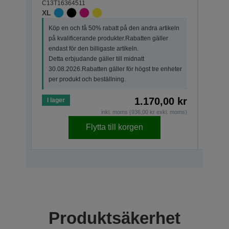
C13T16364511
C13T1
XL
STAN
Köp en och få 50% rabatt på den andra artikeln
Köp 
på kvalificerande produkter.Rabatten gäller
på k
endast för den billigaste artikeln.
endas
Detta erbjudande gäller till midnatt
Detta
30.08.2026.Rabatten gäller för högst tre enheter
30.0
per produkt och beställning.
per p
1.170,00 kr
I lager
I lage
inkl. moms (936,00 kr exkl. moms)
Flytta till korgen
Produktsäkerhet