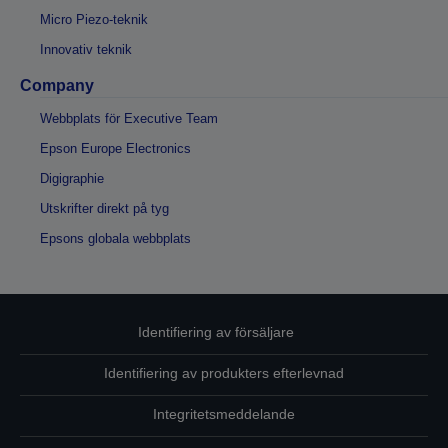
Micro Piezo-teknik
Innovativ teknik
Company
Webbplats för Executive Team
Epson Europe Electronics
Digigraphie
Utskrifter direkt på tyg
Epsons globala webbplats
Identifiering av försäljare
Identifiering av produkters efterlevnad
Integritetsmeddelande