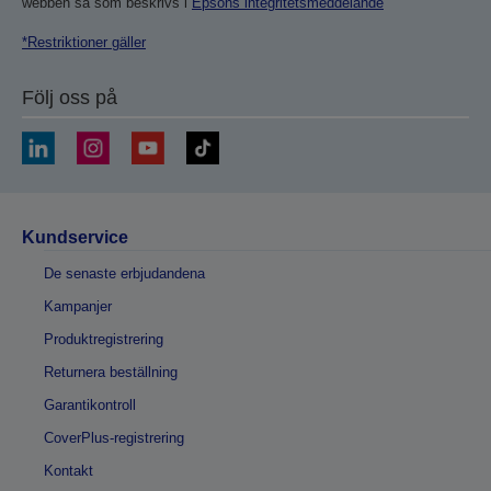
webben så som beskrivs i
Epsons integritetsmeddelande
*Restriktioner gäller
Följ oss på
Kundservice
De senaste erbjudandena
Kampanjer
Produktregistrering
Returnera beställning
Garantikontroll
CoverPlus-registrering
Kontakt