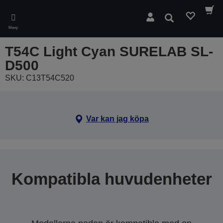
Skip
to
Sök
main
Meny
content
T54C Light Cyan SURELAB SL-
D500
SKU: C13T54C520
Var kan jag köpa
Kompatibla huvudenheter